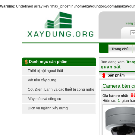
Warning
: Undefined array key "max_price" in
/home/xaydungorg/domains/xaydung
Trang 
Trang chủ
Danh mục sản phẩm
Bạn đang xem:
Tran
quan sát
Thiết bị nội ngoại thất
Sản phẩm
Vật liệu xây dựng
Camera bán 
Cơ, Điện, Lạnh và các thiết bị công nghệ
8
Giá bán rẻ nhất:
Máy móc và công cụ
Hiện có:
1
gian hà
Dịch vụ ngành xây dựng