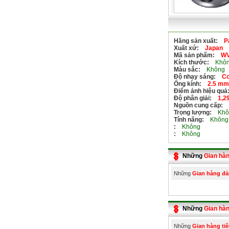
Hãng sản xuất:
P
Xuất xứ:
Japan
Mã sản phẩm:
WV
Kích thước:
Khôn
Màu sắc:
Không
Độ nhạy sáng:
Co
Ống kính:
2.5 mm 
Điểm ảnh hiệu quả
Độ phân giải:
1,2
Nguồn cung cấp:
Trọng lượng:
Khô
Tính năng:
Không
:
Không
:
Không
Những
Gian hà
Những
Gian hàng đ
Những
Gian hàn
Những
Gian hàng tiê