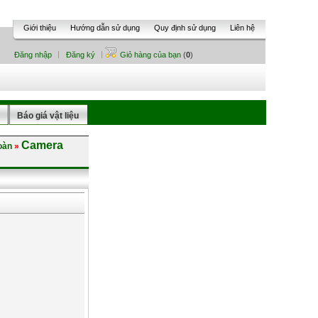
Giới thiệu
Hướng dẫn sử dụng
Quy định sử dụng
Liên hệ
Đăng nhập
Đăng ký
Giỏ hàng của bạn
(
0
)
Báo giá vật liệu
Camera
toàn
»