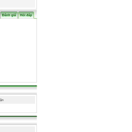
Đánh giá
Hỏi đáp
hận