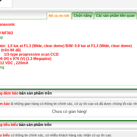
Mô tả chi tiết
Chức năng
Các sản phẩm liên quan
anasonic
-NF302
g
lor: 1.5 lux at F1.3 (Wide, clear dome) B/W: 0.9 lux at F1.3 (Wide, clear dome)
(trên 90 độ)
:
1/3-type progressive scan CCD
96 (H) x 976 (V) (1.3 Megapixe)
12 VDC , 220mA
ng
ng đảm bảo
bán sản phẩm trên
ảm bảo
là những gian hàng có thông tin chính xác, có uy tín cao và đã được chúng tôi xác n
Chưa có gian hàng!
g tiêu biểu
bán sản phẩm trên
u biểu
có thông tin chính xác, có nhiều khách hàng xác nhận có uy tín cao.