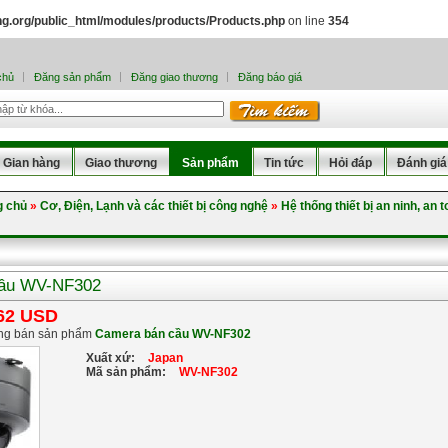
.org/public_html/modules/products/Products.php
on line
354
chủ
Đăng sản phẩm
Đăng giao thương
Đăng báo giá
Gian hàng
Giao thương
Sản phẩm
Tin tức
Hỏi đáp
Đánh giá
g chủ
»
Cơ, Điện, Lạnh và các thiết bị công nghệ
»
Hệ thống thiết bị an ninh, an 
cầu WV-NF302
62 USD
ng bán sản phẩm
Camera bán cầu WV-NF302
Xuất xứ:
Japan
Mã sản phẩm:
WV-NF302