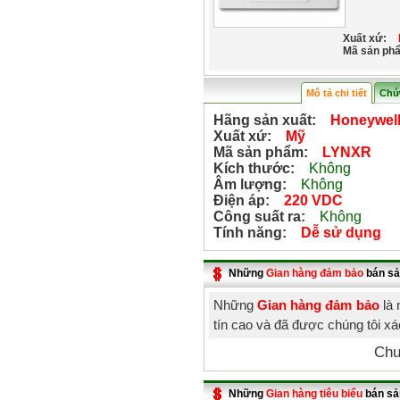
Xuất xứ:
Mã sản ph
Mô tả chi tiết
Chứ
Hãng sản xuất:
Honeywel
Xuất xứ:
Mỹ
Mã sản phẩm:
LYNXR
Kích thước:
Không
Âm lượng:
Không
Điện áp:
220 VDC
Công suất ra:
Không
Tính năng:
Dễ sử dụng
Những
Gian hàng đảm bảo
bán sả
Những
Gian hàng đảm bảo
là 
tín cao và đã được chúng tôi x
Chư
Những
Gian hàng tiêu biểu
bán sả