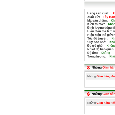
Hãng sản xuất:
A
Xuất xứ:
Tây Ban
Mã sản phẩm:
Kh
Kích thước:
Khôn
Định lượng dòng đ
Hiệu điện thế làm v
Hiệu điện thế giới 
Tốc độ truyền:
Kh
Suy hao nhỏ:
Khô
Độ trễ nhỏ:
Khôn
Nhiệt độ bảo quản:
Độ ẩm:
Không
Trọng lượng:
Khô
Những
Gian hà
Những
Gian hàng đ
Những
Gian hàn
Những
Gian hàng tiê