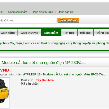
chủ
Đăng sản phẩm
Đăng giao thương
Đăng báo giá
Gian hàng
Giao thương
Sản phẩm
Tin tức
Hỏi đáp
Đánh giá
g chủ
»
Cơ, Điện, Lạnh và các thiết bị công nghệ
»
Hệ thống tiếp địa và phòng c
 Module cắt lọc sét cho nguồn điện 1P-230Vac.
 VNĐ
ng bán sản phẩm
ATFILTER 16 - Module cắt lọc sét cho nguồn điện 1P-230Vac.
Xuất xứ:
Tây Ban Nha
Mã sản phẩm: