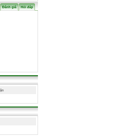
Đánh giá
Hỏi đáp
hận