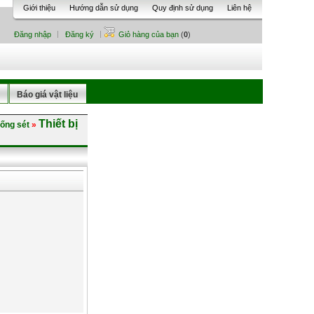
Giới thiệu
Hướng dẫn sử dụng
Quy định sử dụng
Liên hệ
Đăng nhập
Đăng ký
Giỏ hàng của bạn
(
0
)
Báo giá vật liệu
Thiết bị
hống sét
»