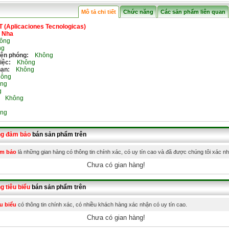
Mô tả chi tiết
Chức năng
Các sản phẩm liên quan
T (Aplicaciones Tecnologicas)
 Nha
ông
g
iện phóng:
Không
iệc:
Không
hạn:
Không
ông
ng
g
Không
ng
ng đảm bảo
bán sản phẩm trên
ảm bảo
là những gian hàng có thông tin chính xác, có uy tín cao và đã được chúng tôi xác n
Chưa có gian hàng!
g tiêu biểu
bán sản phẩm trên
u biểu
có thông tin chính xác, có nhiều khách hàng xác nhận có uy tín cao.
Chưa có gian hàng!