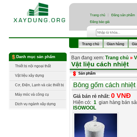
Trang chủ
Đăng sản phẩm
Đăng báo giá
Trang chủ
Gian hàng
Gi
Danh mục sản phẩm
Bạn đang xem:
Trang chủ
»
V
Vật liệu cách nhiệt
Thiết bị nội ngoại thất
Sản phẩm
Vật liệu xây dựng
Bông gốm cách nhiệ
Cơ, Điện, Lạnh và các thiết bị
công nghệ
0 VNĐ
Máy móc và công cụ
Giá bán rẻ nhất:
Hiện có:
1
gian hàng bán s
Dịch vụ ngành xây dựng
ISOWOOL