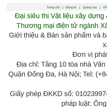
Trang chủ
|
Đăng tin
|
Quảng cáo
|
Hỗ 
Đại siêu thị Vật liệu xây dự
Thương mại điện tử ngành 
Giới thiệu & Bán sản phẩm và 
x
Đơn vị phát
Địa chỉ: Tầng 10 tòa nhà Vă
Quận Đống Đa, Hà Nội; Tel: (+84
Giấy phép ĐKKD số: 0102399746
pháp luật: Ôn