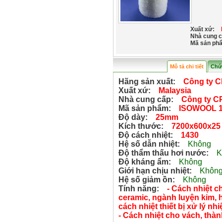
Xuất xứ:
Nhà cung c
Mã sản ph
Mô tả chi tiết
Chứ
Hãng sản xuất:
Công ty C
Xuất xứ:
Malaysia
Nhà cung cấp:
Công ty C
Mã sản phẩm:
ISOWOOL 1
Độ dày:
25mm
Kích thước:
7200x600x25
Độ cách nhiệt:
1430
Hệ số dẫn nhiệt:
Không
Độ thẩm thấu hơi nước:
K
Độ kháng ẩm:
Không
Giới hạn chịu nhiệt:
Khôn
Hệ số giảm ồn:
Không
Tính năng:
- Cách nhiệt
ceramic, ngành luyện kim, hó
cách nhiệt thiết bị xử lý nh
- Cách nhiệt cho vách, thàn