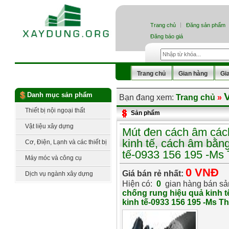
Trang chủ
Đăng sản phẩm
Đăng báo giá
Trang chủ
Gian hàng
Gi
Danh mục sản phẩm
Bạn đang xem:
Trang chủ
»
Thiết bị nội ngoại thất
Sản phẩm
Vật liệu xây dựng
Mút đen cách âm cách
kinh tế, cách âm bằn
Cơ, Điện, Lạnh và các thiết bị
tế-0933 156 195 -Ms
công nghệ
Máy móc và công cụ
0 VNĐ
Giá bán rẻ nhất:
Dịch vụ ngành xây dựng
Hiện có:
0
gian hàng bán s
chống rung hiệu quả kinh t
kinh tế-0933 156 195 -Ms T