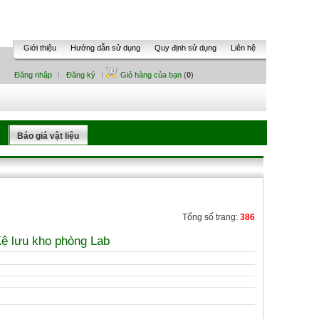
Giới thiệu
Hướng dẫn sử dụng
Quy định sử dụng
Liên hệ
Đăng nhập
Đăng ký
Giỏ hàng của bạn
(
0
)
Báo giá vật liệu
Tổng số trang:
386
Kệ lưu kho phòng Lab