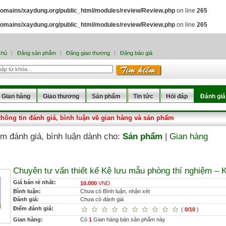
omains/xaydung.org/public_html/modules/review/Review.php
on line
265
omains/xaydung.org/public_html/modules/review/Review.php
on line
265
chủ
Đăng sản phẩm
Đăng giao thương
Đăng báo giá
Gian hàng
Giao thương
Sản phẩm
Tin tức
Hỏi đáp
Đánh giá
thông tin đánh giá, bình luận về gian hàng và sản phẩm
đánh giá, bình luận dành cho:
Sản phẩm
|
Gian hàng
Chuyên tư vấn thiết kế Kệ lưu mẫu phòng thí nghiệm – 
Giá bán rẻ nhất:
10.000
VND
Bình luận:
Chưa có Bình luận, nhận xét
Đánh giá:
Chưa có đánh giá
Điểm đánh giá:
(
0/10
)
Gian hàng:
Có
1
Gian hàng bán sản phẩm này