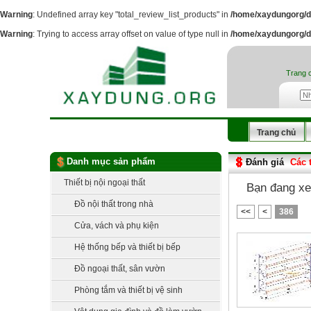
Warning
: Undefined array key "total_review_list_products" in
/home/xaydungorg/d
Warning
: Trying to access array offset on value of type null in
/home/xaydungorg/d
Trang 
Trang chủ
Danh mục sản phẩm
Đánh giá
Các 
Thiết bị nội ngoại thất
Bạn đang xem 
Đồ nội thất trong nhà
<<
<
386
Cửa, vách và phụ kiện
Hệ thống bếp và thiết bị bếp
Đồ ngoại thất, sân vườn
Phòng tắm và thiết bị vệ sinh