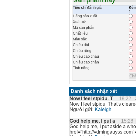
Tiêu chí đánh giá
Ké
1
Hãng sản xuất
Xuất xứ
Mã sản phẩm
Chất liệu
Màu sắc
Chiều dài
Chiều rộng
Chiều cao chậu
Chiều cao chân
Tính năng
Danh sách nhận xét
Now I feel stpidu. T
18:22 |
Now I feel stpidu. That's cleare
Người gửi:
Kaleigh
God help me, I put a
15:28 
God help me, I put aside a who
href="http://vdmtngauyss.com">a