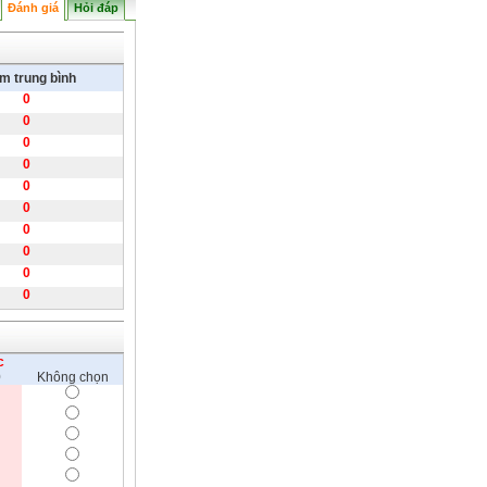
Đánh giá
Hỏi đáp
m trung bình
0
0
0
0
0
0
0
0
0
0
c
0
Không chọn