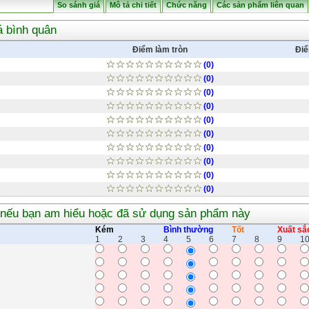
So sánh giá
Mô tả chi tiết
Chức năng
Các sản phẩm liên quan
á bình quân
Điểm làm tròn
Điể
(0)
(0)
(0)
(0)
(0)
(0)
(0)
(0)
(0)
(0)
 nếu bạn am hiểu hoặc đã sử dụng sản phẩm này
Kém
Bình thường
Tốt
Xuất sắ
1
2
3
4
5
6
7
8
9
1