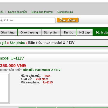
chủ
Đăng sản phẩm
Đăng giao thương
Đăng báo giá
Gian hàng
Giao thương
Sản phẩm
Tin tức
Hỏi đáp
Đánh giá
Bồn tiểu inax model U-411V
 giá
Sản phẩm
»
»
 model U-411V
.350.000 VNĐ
ng bán sản phẩm
Bồn tiểu inax model U-411V
Hãng sản xuất:
Inax
Xuất xứ:
Việt Nam
Mã sản phẩm:
U-411V