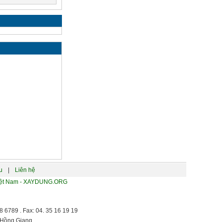
u
|
Liên hệ
 Việt Nam - XAYDUNG.ORG
 6789 . Fax: 04. 35 16 19 19
 Hồng Giang.