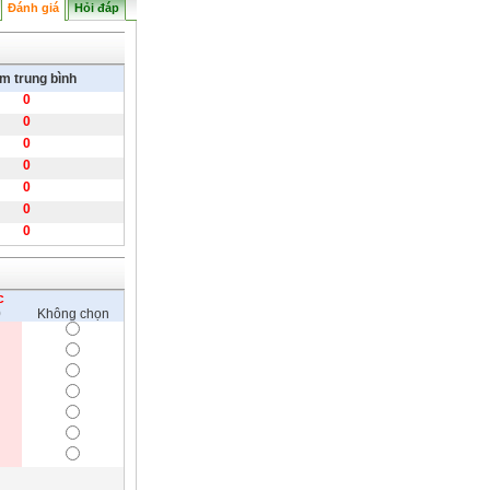
Đánh giá
Hỏi đáp
m trung bình
0
0
0
0
0
0
0
c
0
Không chọn