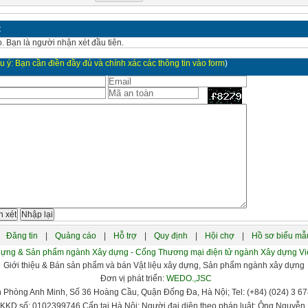
t
. Bạn là người nhận xét đầu tiên.
u ý: Bạn cần điền đầy đủ và chính xác các thông tin vào form
)
Đăng tin
|
Quảng cáo
|
Hỗ trợ
|
Quy định
|
Hội chợ
|
Hồ sơ biểu mẫ
xây dựng & Sản phẩm ngành Xây dựng - Cổng Thương mại điện tử ngành Xây dựng
Giới thiệu & Bán sản phẩm và bán Vật liệu xây dựng, Sản phẩm ngành xây dựng
Đơn vị phát triển:
WEDO.,JSC
n Phòng Anh Minh, Số 36 Hoàng Cầu, Quận Đống Đa, Hà Nội; Tel: (+84) (024) 3 678
KKD số: 0102399746 Cấp tại Hà Nội; Người đại diện theo pháp luật: Ông Nguyễn