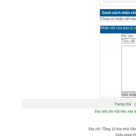
Danh sách nhận xé
Chưa có nhận xét nào
Nhận xét của bạn
(
Lư
Trang chủ
|
Đại siêu thị Vật liệu 
Địa chỉ: Tầng 10 tòa nhà Vă
Giấy phép Đ