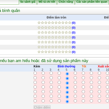
So sánh giá
Mô tả chi tiết
Chức năng
Các sản phẩm liên quan
á bình quân
Điểm làm tròn
Điể
(0)
(0)
(0)
(0)
(0)
(0)
(0)
 nếu bạn am hiểu hoặc đã sử dụng sản phẩm này
Kém
Bình thường
Tốt
Xuất sắ
1
2
3
4
5
6
7
8
9
1