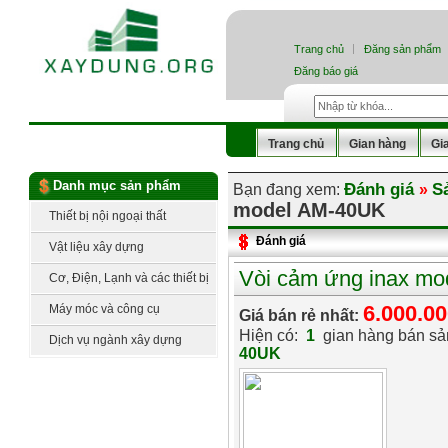
Trang chủ
Đăng sản phẩm
Đăng báo giá
Trang chủ
Gian hàng
Gi
Danh mục sản phẩm
Đánh giá
S
Bạn đang xem:
»
model AM-40UK
Thiết bị nội ngoại thất
Đánh giá
Vật liệu xây dựng
Vòi cảm ứng inax m
Cơ, Điện, Lạnh và các thiết bị
công nghệ
6.000.0
Máy móc và công cụ
Giá bán rẻ nhất:
Hiện có:
1
gian hàng bán s
Dịch vụ ngành xây dựng
40UK