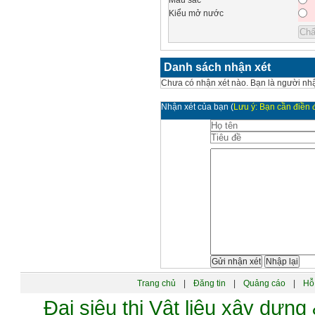
Màu sắc
Kiểu mở nước
Danh sách nhận xét
Chưa có nhận xét nào. Bạn là người nhậ
Nhận xét của bạn
(
Lưu ý: Bạn cần điền đ
Trang chủ
|
Đăng tin
|
Quảng cáo
|
Hỗ 
Đại siêu thị Vật liệu xây dự