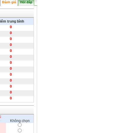
Đánh giá
Hỏi đáp
iểm trung bình
0
0
0
0
0
0
0
0
0
0
0
0
0
c
0
Không chọn