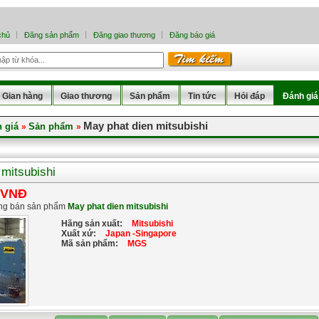
chủ
Đăng sản phẩm
Đăng giao thương
Đăng báo giá
Gian hàng
Giao thương
Sản phẩm
Tin tức
Hỏi đáp
Đánh giá
May phat dien mitsubishi
 giá
Sản phẩm
»
»
 mitsubishi
 VNĐ
ng bán sản phẩm
May phat dien mitsubishi
Hãng sản xuất:
Mitsubishi
Xuất xứ:
Japan -Singapore
Mã sản phẩm:
MGS