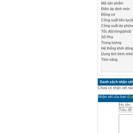
Mã sản phẩm
Điện áp định mức
Động cơ
Công suất liên tục(
Công suất dự phò
Tốc độ(Vòng/phút)
Số Pha
Trọng lượng
Hệ thống khởi độn
Dung tích bình nhiên
Tính năng
Danh sách nhận xé
Chưa có nhận xét nào
Nhận xét của bạn
(
Lư