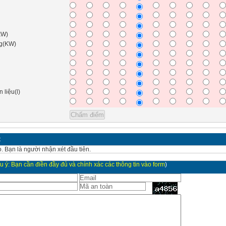
kW)
ng(KW)
g
 liệu(l)
t
. Bạn là người nhận xét đầu tiên.
u ý: Bạn cần điền đầy đủ và chính xác các thông tin vào form
)