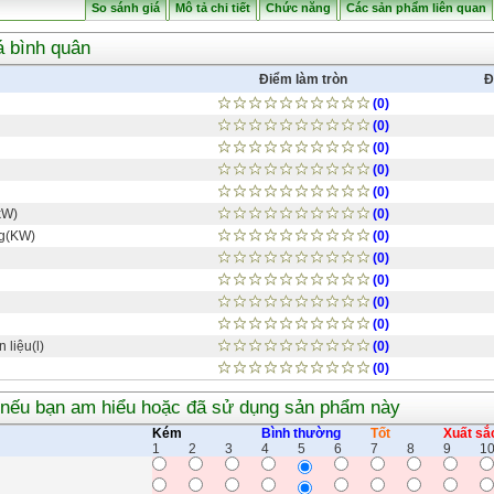
So sánh giá
Mô tả chi tiết
Chức năng
Các sản phẩm liên quan
á bình quân
Điểm làm tròn
Đ
(0)
(0)
(0)
(0)
(0)
kW)
(0)
ng(KW)
(0)
(0)
(0)
(0)
g
(0)
 liệu(l)
(0)
(0)
 nếu bạn am hiểu hoặc đã sử dụng sản phẩm này
Kém
Bình thường
Tốt
Xuất sắ
1
2
3
4
5
6
7
8
9
1