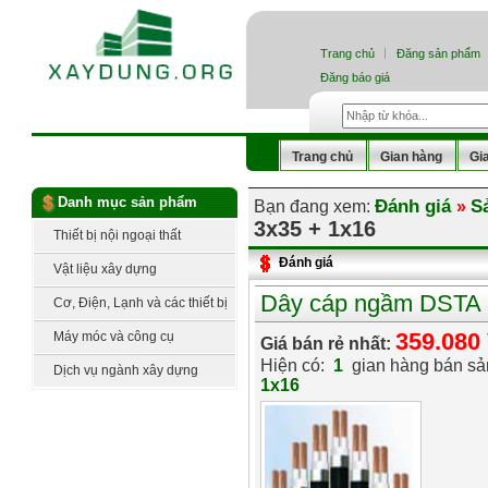
Trang chủ
Đăng sản phẩm
Đăng báo giá
Trang chủ
Gian hàng
Gi
Danh mục sản phẩm
Đánh giá
S
Bạn đang xem:
»
3x35 + 1x16
Thiết bị nội ngoại thất
Đánh giá
Vật liệu xây dựng
Dây cáp ngầm DSTA 
Cơ, Điện, Lạnh và các thiết bị
công nghệ
359.080
Máy móc và công cụ
Giá bán rẻ nhất:
Hiện có:
1
gian hàng bán s
Dịch vụ ngành xây dựng
1x16