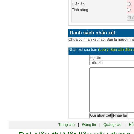
Điện áp
Tính năng
Danh sách nhận xét
Chưa có nhận xét nào. Bạn là người nhậ
Nhận xét của bạn
(
Lưu ý: Bạn cần điền đ
Trang chủ
|
Đăng tin
|
Quảng cáo
|
Hỗ 