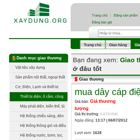
Trang chủ
Đăng sản phẩm
Đăng báo giá
Trang chủ
Gian hàng
Gi
Danh mục giao thương
Bạn đang xem:
Giao 
ở đâu tốt
Vật liệu xây dựng
Sản phẩm nội thất, ngoại thất
Giao thương
Cơ, Điện, Lạnh và thiết bị
mua dây cáp điệ
công nghệ
Thiết bị điện, ổ cắm, công
Giá thương
Giá bán:
tắc
Máy phát điện, biến thế, tủ
lượng
Giá thị trường:
9.876VNĐ
điện, trạm điện
Hệ thống chiếu sáng, đèn
Ngày đăng:
13:17 | 06/07/2012
trang trí
Hệ thống thông gió và điều
Lượt xem:
1628
hòa không khí
Hệ thống nước, bơm, lọc,