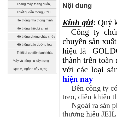
bồn chứa, xử lý nước
Nội dung
Thang máy, thang cuốn,
vận thăng
Thiết bị viễn thông, CNTT,
truyền hình
Kính gửi
: Quý 
Hệ thống nhà thông minh
smarthome
Hệ thống thiết bị an ninh,
Công ty chúng
quản lý tòa nhà
Hệ thống phòng cháy chữa
chuyên sản xuất
cháy
Hệ thống bảo dưỡng tòa
hiệu là GOLDC
nhà
Thiết bị cơ điện lạnh khác
thành trên toàn
Máy và công cụ xây dựng
với các loại s
Dịch vụ ngành xây dựng
hiện nay
Bên công ty có
treo, điều khiể
Ngoài ra sản p
thương hiệu JEIL