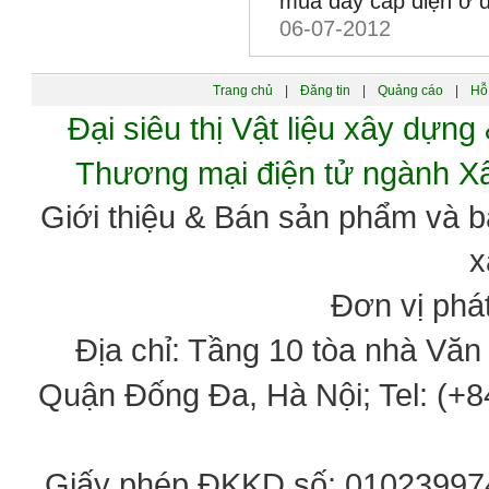
mua dây cáp điện ở đ
06-07-2012
Trang chủ
|
Đăng tin
|
Quảng cáo
|
Hỗ 
Đại siêu thị Vật liệu xây dự
Thương mại điện tử ngành 
Giới thiệu & Bán sản phẩm và 
x
Đơn vị phát
Địa chỉ: Tầng 10 tòa nhà Vă
Quận Đống Đa, Hà Nội; Tel: (+84
Giấy phép ĐKKD số: 0102399746