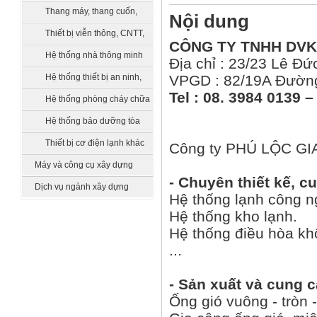
bồn chứa, xử lý nước
Thang máy, thang cuốn,
Nội dung
vận thăng
Thiết bị viễn thông, CNTT,
CÔNG TY TNHH DVK
truyền hình
Hệ thống nhà thông minh
Địa chỉ : 23/23 Lê Đ
smarthome
Hệ thống thiết bị an ninh,
VPGD : 82/19A Đường
Tel : 08. 3984 0139 
quản lý tòa nhà
Hệ thống phòng cháy chữa
cháy
Hệ thống bảo dưỡng tòa
nhà
Thiết bị cơ điện lạnh khác
Công ty PHÚ LỘC GIA
Máy và công cụ xây dựng
- Chuyên thiết kế, cu
Dịch vụ ngành xây dựng
Hệ thống lạnh công n
Hệ thống kho lạnh.
Hệ thống điều hòa kh
...
- Sản xuất và cung c
Ống gió vuông - tròn -