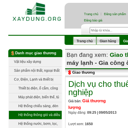
Trang chủ
Đăng sản phẩm
Đăng báo giá
Trang chủ
Gian hàng
Gi
Danh mục giao thương
Bạn đang xem:
Giao 
máy lạnh - Gia công
Vật liệu xây dựng
Sản phẩm nội thất, ngoại thất
Giao thương
Cơ, Điện, Lạnh và thiết bị
Dịch vụ cho thu
công nghệ
Thiết bị điện, ổ cắm, công
nghiệp
tắc
Máy phát điện, biến thế, tủ
Giá thương
Giá bán:
điện, trạm điện
Hệ thống chiếu sáng, đèn
lượng
Ngày đăng:
09:25 | 09/05/2013
trang trí
Hệ thống thông gió và điều
hòa không khí
Hệ thống nước, bơm, lọc,
Lượt xem:
1650