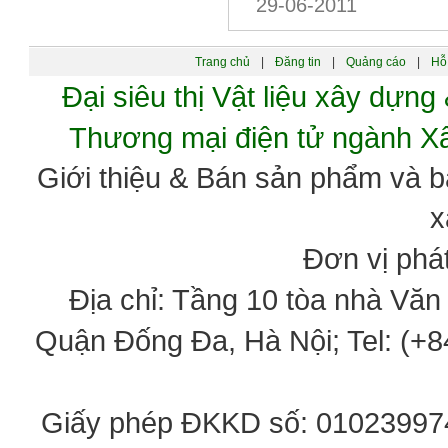
29-06-2011
Trang chủ
|
Đăng tin
|
Quảng cáo
|
Hỗ 
Đại siêu thị Vật liệu xây dự
Thương mại điện tử ngành 
Giới thiệu & Bán sản phẩm và 
x
Đơn vị phát
Địa chỉ: Tầng 10 tòa nhà Vă
Quận Đống Đa, Hà Nội; Tel: (+84
Giấy phép ĐKKD số: 0102399746