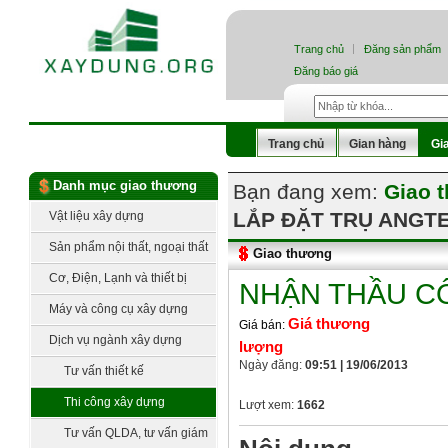
Trang chủ
Đăng sản phẩm
Đăng báo giá
Trang chủ
Gian hàng
Gi
Danh mục giao thương
Bạn đang xem:
Giao 
LẮP ĐẶT TRỤ ANGT
Vật liệu xây dựng
Sản phẩm nội thất, ngoại thất
Giao thương
Cơ, Điện, Lạnh và thiết bị
NHẬN THẦU C
công nghệ
Máy và công cụ xây dựng
Giá thương
Giá bán:
Dịch vụ ngành xây dựng
lượng
Ngày đăng:
09:51 | 19/06/2013
Tư vấn thiết kế
Thi công xây dựng
Lượt xem:
1662
Tư vấn QLDA, tư vấn giám