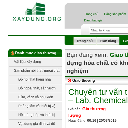
Trang chủ
Đăng sản phẩm
Đăng báo giá
Trang chủ
Gian hàng
Gi
Danh mục giao thương
Bạn đang xem:
Giao 
đựng hóa chất có kh
Vật liệu xây dựng
nghiệm
Sản phẩm nội thất, ngoại thất
Đồ nội thất trong nhà
Giao thương
Đồ ngoại thất, sân vườn
Chuyên tư vấn t
Cửa, vách và phụ kiện
– Lab. Chemical
Phòng tắm và thiết bị vệ
Giá thương
Giá bán:
sinh
Hệ thống bếp và thiết bị
lượng
Ngày đăng:
00:16 | 20/03/2019
bếp
Vật dụng gia đình và đồ