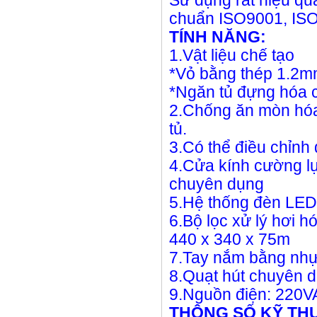
Sử dụng rất hiệu qu
chuẩn ISO9001, IS
TÍNH NĂNG:
1.Vật liệu chế tạo
*Vỏ bằng thép 1.2mm
*Ngăn tủ đựng hóa 
2.Chống ăn mòn hóa 
tủ.
3.Có thể điều chỉnh
4.Cửa kính cường l
chuyên dụng
5.Hệ thống đèn LED c
6.Bộ lọc xử lý hơi h
440 x 340 x 75m
7.Tay nắm bằng nhự
8.Quạt hút chuyên 
9.Nguồn điện: 220V
THÔNG SỐ KỸ TH