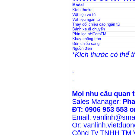
Model
Kích thước
Vật liệu vỏ tủ
Vật liệu ngăn tủ
Thay đổi chiều cao ngăn tủ
Bánh xe di chuyển
Phin lọc pHCarb
TM
Khay chống tràn
Đèn chiếu sáng
Nguồn điện
*Kích thước có thể t
.
.
.
Mọi nhu cầu quan t
Sales Manager:
Pha
ĐT:
0906 953 553 o
Email: vanlinh@sma
Or: vanlinh.vietdu
Công Ty TNHH TM