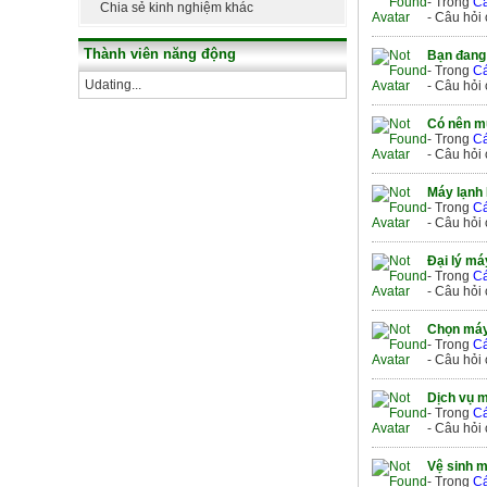
- Trong
Cá
Chia sẻ kinh nghiệm khác
- Câu hỏi
Thành viên năng động
Bạn đang
- Trong
Cá
Udating...
- Câu hỏi
Có nên m
- Trong
Cá
- Câu hỏi
Máy lạnh 
- Trong
Cá
- Câu hỏi
Đại lý má
- Trong
Cá
- Câu hỏi
Chọn máy
- Trong
Cá
- Câu hỏi
Dịch vụ 
- Trong
Cá
- Câu hỏi
Vệ sinh 
- Trong
Cá