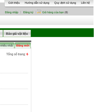
Giới thiệu
Hướng dẫn sử dụng
Quy định sử dụng
Liên hệ
Đăng nhập
Đăng ký
Giỏ hàng của bạn
(
0
)
Báo giá vật liệu
nhiều nhất
Đăng mới
Tổng số trang:
6