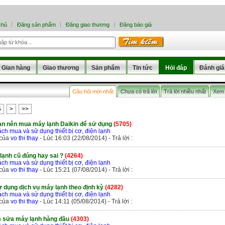
chủ
Đăng sản phẩm
Đăng giao thương
Đăng báo giá
Gian hàng
Giao thương
Sản phẩm
Tin tức
Hỏi đáp
Đánh giá
Câu hỏi mới nhất
Chưa có trả lời
Trả lời nhiều nhất
Xem 
5
>
>>
ạn nên mua máy lạnh Daikin để sử dụng
(5705)
ch mua và sử dụng thiết bị cơ, điện lạnh
 của
vo thi thay
- Lúc 16:03 (22/08/2014) - Trả lời :
lạnh cũ đúng hay sai ?
(4264)
ch mua và sử dụng thiết bị cơ, điện lạnh
 của
vo thi thay
- Lúc 15:21 (07/08/2014) - Trả lời :
 dụng dịch vụ máy lạnh theo định kỳ
(4282)
ch mua và sử dụng thiết bị cơ, điện lạnh
 của
vo thi thay
- Lúc 14:11 (05/08/2014) - Trả lời :
m sửa máy lạnh hàng đầu
(4303)