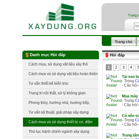
Trang 
Trang chủ
Danh mục Hỏi đáp
Hỏi đáp
Cách mua, sử dụng vật liệu xây thô
1
2
3
4
Cách mua và sử dụng vật liệu hoàn thiện
Tại sao b
- Trong
Cá
Tư vấn thiết kế kiến trúc
- Câu hỏi
Trang trí nội thất, xử lý không gian
Mua máy 
- Trong
Cá
Phong thủy, hướng nhà, hướng bếp,
- Câu hỏi
hướng đất
Tư vấn kỹ thuật, giải pháp xây dựng
Có nên sử
- Trong
Cá
Cách mua và sử dụng thiết bị cơ, điện
- Câu hỏi
lạnh
Thủ tục hành chính ngành xây dựng
Trung tâ