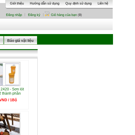
Giới thiệu
Hướng dẫn sử dụng
Quy định sử dụng
Liên hệ
Đăng nhập
Đăng ký
Giỏ hàng của bạn
(
0
)
Báo giá vật liệu
 2420 - Sơn lót
2 thành phần
 VND / 1Bộ