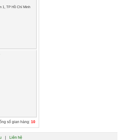
n 1, TP Hồ Chí Minh
Ơ
ổng số gian hàng:
10
u
|
Liên hệ