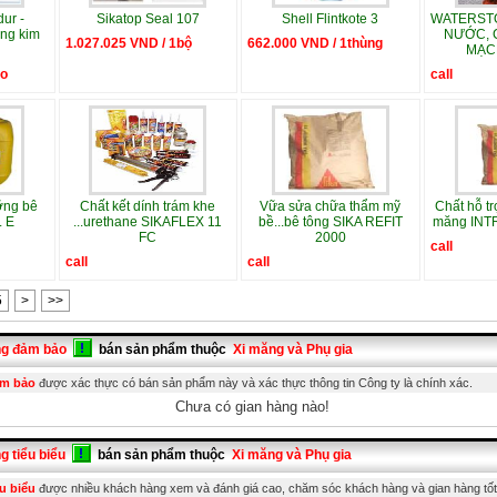
ur -
Sikatop Seal 107
Shell Flintkote 3
WATERST
ông kim
NƯỚC, 
1.027.025 VND / 1bộ
662.000 VND / 1thùng
MẠC
ao
call
ỡng bê
Chất kết dính trám khe
Vữa sửa chữa thẩm mỹ
Chất hỗ tr
L E
...urethane SIKAFLEX 11
bề...bê tông SIKA REFIT
măng INT
FC
2000
call
call
call
5
>
>>
ng đảm bảo
bán sản phẩm thuộc
Xi măng và Phụ gia
ảm bảo
được xác thực có bán sản phẩm này và xác thực thông tin Công ty là chính xác.
Chưa có gian hàng nào!
g tiểu biểu
bán sản phẩm thuộc
Xi măng và Phụ gia
u biểu
được nhiều khách hàng xem và đánh giá cao, chăm sóc khách hàng và gian hàng tốt