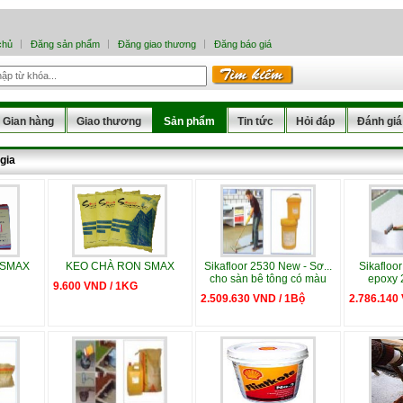
chủ
Đăng sản phẩm
Đăng giao thương
Đăng báo giá
Gian hàng
Giao thương
Sản phẩm
Tin tức
Hỏi đáp
Đánh giá
gia
 SMAX
KEO CHÀ RON SMAX
Sikafloor 2530 New - Sơ...
Sikafloor
cho sàn bê tông có màu
epoxy 
9.600 VND / 1KG
2.509.630 VND / 1Bộ
2.786.140