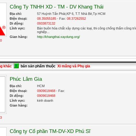
Công Ty TNHH XD - TM - DV Khang Thái
Địa chỉ:
57 Huỳnh Tấn Phát,KP 6, T.T Nhà Bè,Tp HCM
Điện thoại:
08.35055185
- Fax:
08.37262552
Di động:
0933873132
Lĩnh vực:
Bán buôn hóa chất xây dựng các loại, thi công chống thấm công tr
nghiệp...
Gian hàng:
http://khangthai.xaydung.org/
10
ng khác
bán sản phẩm thuộc
Xi măng và Phụ gia
Phúc Lâm Gia
Địa chỉ:
HCM
Điện thoại:
0909618468
- Fax:
Di động:
0909618468
Lĩnh vực:
kinh doanh
Gian hàng:
13
Công ty Cổ phần TM-DV-XD Phú Sĩ