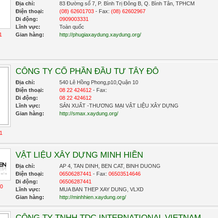
Địa chỉ:
83 Đường số 7, P. Bình Trị Đông B, Q. Bình Tân, TPHCM
Điện thoại:
(08) 62601703
- Fax:
(08) 62602967
Di động:
0909003331
Lĩnh vực:
Toàn quốc
1
Gian hàng:
http://phugiaxaydung.xaydung.org/
CÔNG TY CỔ PHẦN ĐẦU TƯ TÂY ĐÔ
Địa chỉ:
540 Lê Hồng Phong,p10,Quận 10
Điện thoại:
08 22 424612
- Fax:
Di động:
08 22 424612
Lĩnh vực:
SẢN XUẤT -THƯƠNG MẠI VẬT LIỆU XÂY DỰNG
Gian hàng:
http://smax.xaydung.org/
1
VẬT LIỆU XÂY DỰNG MINH HIỀN
Địa chỉ:
AP 4, TAN DINH, BEN CAT, BINH DUONG
Điện thoại:
06506287441
- Fax:
06503514646
Di động:
06506287441
10
Lĩnh vực:
MUA BAN THEP XAY DUNG, VLXD
Gian hàng:
http://minhhien.xaydung.org/
CÔNG TY TNHH TDC INTERNATIONAL VIETNAM