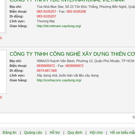
Địa chỉ:
Tòa Nhà Blue Star, Số 23 Tôn Đức Thắng, Phường Bến Nghé, Quậ
Điện thoại:
083-9105207
- Fax:
083-9105208
Di động:
083-9105207
Lĩnh vực:
Thương Mại
Gian hàng:
http://tdcvietnam.xaydung.org/
10
CÔNG TY TNHH CÔNG NGHỆ XÂY DỰNG THIÊN C
Địa chỉ:
498A/23 Huỳnh Văn Bánh, Phường 13, Quận Phú Nhuận, TP HCM
Điện thoại:
0839905872
- Fax:
0839905872
Di động:
0974.667.568
Lĩnh vực:
Xây dựng nhà, buôn bán vật liệu xây dựng
Gian hàng:
http://sonhacons.xaydung.org/
10
T
Đăng tin
|
Quảng cáo
|
Hỗ trợ
|
Quy định
|
Hội chợ
|
Hồ sơ biểu mẫ