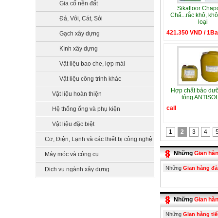
Gia cố nền đất
Sikafloor Chapd
Chấ...rắc khô, kh
Đá, Vôi, Cát, Sỏi
loại
421.350 VND / 1B
Gạch xây dựng
Kính xây dựng
Vật liệu bao che, lợp mái
Vật liệu công trình khác
Hợp chất bảo dư
Vật liệu hoàn thiện
tông ANTISO
call
Hệ thống ống và phụ kiện
Vật liệu đặc biệt
1
2
3
4
Cơ, Điện, Lạnh và các thiết bị công nghệ
Những
Gian hà
Máy móc và công cụ
Những
Gian hàng đ
Dịch vụ ngành xây dựng
Những
Gian hàn
Những
Gian hàng tiể