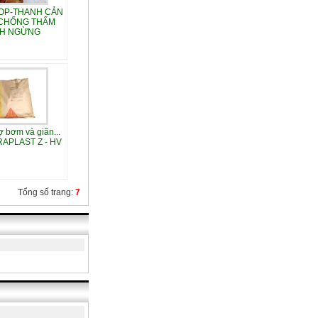
OP-THANH CẢN
CHỐNG THẤM
H NGỪNG
ợ bơm và giãn...
RAPLAST Z - HV
Tổng số trang:
7