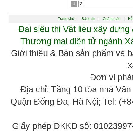
1
2
Trang chủ
|
Đăng tin
|
Quảng cáo
|
Hỗ 
Đại siêu thị Vật liệu xây dự
Thương mại điện tử ngành 
Giới thiệu & Bán sản phẩm và 
x
Đơn vị phát
Địa chỉ: Tầng 10 tòa nhà Vă
Quận Đống Đa, Hà Nội; Tel: (+84
Giấy phép ĐKKD số: 0102399746