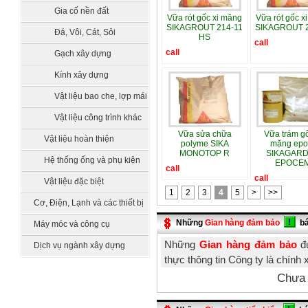
Gia cố nền đất
Vữa rót gốc xi măng
Vữa rót gốc x
SIKAGROUT 214-11
SIKAGROUT 2
Đá, Vôi, Cát, Sỏi
HS
call
call
Gạch xây dựng
Kính xây dựng
Vật liệu bao che, lợp mái
Vật liệu công trình khác
Vữa sửa chữa
Vữa trám gố
Vật liệu hoàn thiện
polyme SIKA
măng epo
MONOTOP R
SIKAGARD
Hệ thống ống và phụ kiện
EPOCE
call
call
Vật liệu đặc biệt
1
2
3
4
5
>
>>
Cơ, Điện, Lạnh và các thiết bị
công nghệ
Những
Gian hàng đảm bảo
b
Máy móc và công cụ
Những
Gian hàng đảm bảo
đư
Dịch vụ ngành xây dựng
thực thông tin Công ty là chính 
Chưa 