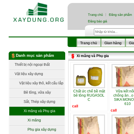
Trang chủ
Đăng sản phẩm
Đăng báo giá
Trang chủ
Gian hàng
Gi
Danh mục sản phẩm
Xi măng và Phụ gia
Thiết bị nội ngoại thất
Vật liệu xây dựng
Vật liệu xây thô, kết cấu lắp
Chất ức chế bề mặt
Vữa kết nố
dựng
Bê tông, vữa xây
bê tông RUGASOL
chống ăn...o
C
SIKA MON
Sắt, Thép xây dựng
610
call
call
Xi măng và Phụ gia
Xi măng
Phụ gia xây dựng