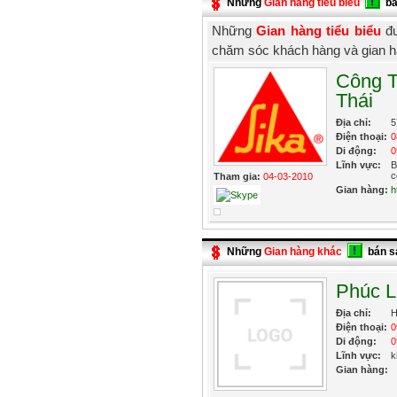
Những
Gian hàng tiểu biểu
bá
Những
Gian hàng tiểu biểu
đư
chăm sóc khách hàng và gian h
Công T
Thái
Địa chỉ:
5
Điện thoại:
0
Di động:
0
Lĩnh vực:
B
c
Tham gia:
04-03-2010
Gian hàng:
h
Những
Gian hàng khác
bán s
Phúc L
Địa chỉ:
Điện thoại:
0
Di động:
0
Lĩnh vực:
k
Gian hàng: