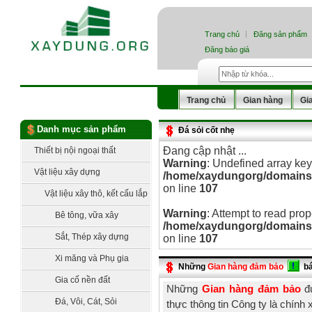
Trang chủ
Đăng sản phẩm
Đăng báo giá
Trang chủ
Gian hàng
Gi
Danh mục sản phẩm
Đá sỏi cốt nhẹ
Đang cập nhật ...
Thiết bị nội ngoại thất
Warning
: Undefined array key
Vật liệu xây dựng
/home/xaydungorg/domains/x
on line
107
Vật liệu xây thô, kết cấu lắp
Warning
: Attempt to read prop
dựng
Bê tông, vữa xây
/home/xaydungorg/domains/x
Sắt, Thép xây dựng
on line
107
Xi măng và Phụ gia
Những
Gian hàng đảm bảo
b
Gia cố nền đất
Những
Gian hàng đảm bảo
đư
Đá, Vôi, Cát, Sỏi
thực thông tin Công ty là chính 