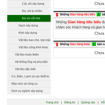
Chưa 
Cát, vôi xây dựng
Đá, sỏi tự nhiên
Những
Gian hàng tiểu biểu
bá
Đá sỏi cốt nhẹ
Những
Gian hàng tiểu biểu
đư
Gạch xây dựng
chăm sóc khách hàng và gian h
Chưa 
Kính xây dựng
Vật liệu bao che, lợp mái
Những
Gian hàng khác
bán s
Vật liệu công trình khác
Chưa 
Vật liệu hoàn thiện
Hệ thống ống và phụ kiện
Vật liệu đặc biệt
Cơ, Điện, Lạnh và các thiết bị
công nghệ
Máy móc và công cụ
Dịch vụ ngành xây dựng
Trang chủ
|
Đăng tin
|
Quảng cáo
|
Hỗ 