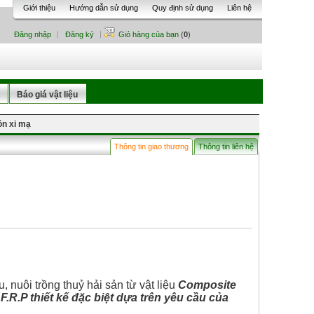
Giới thiệu
Hướng dẫn sử dụng
Quy định sử dụng
Liên hệ
Đăng nhập
Đăng ký
Giỏ hàng của bạn
(
0
)
Báo giá vật liệu
ồn xi mạ
Thông tin giao thương
Thông tin liên hệ
 nuôi trồng thuỷ hải sản từ vật liệu
Composite
F.R.P
thiết kế đặc biệt dựa trên yêu cầu của