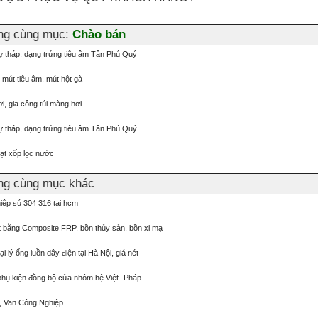
ơng cùng mục:
Chào bán
tự tháp, dạng trứng tiêu âm Tân Phú Quý
, mút tiêu âm, mút hột gà
ơi, gia công túi màng hơi
tự tháp, dạng trứng tiêu âm Tân Phú Quý
hạt xốp lọc nước
ơng cùng mục khác
iệp sú 304 316 tại hcm
 bằng Composite FRP, bồn thủy sản, bồn xi mạ
 lý ống luồn dây điện tại Hà Nội, giá nét
phụ kiện đồng bộ cửa nhôm hệ Việt- Pháp
, Van Công Nghiệp ..