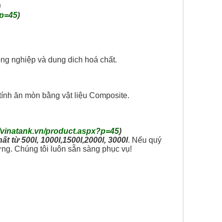
)
?p=45
)
ông nghiệp và dung dich hoá chất.
ó tính ăn mòn bằng vật liệu Composite.
//vinatank.vn/product.aspx?p=45
)
h
ấ
t t
ừ
500l, 1000l,1500l,2000l, 3000l
. Nếu quý
ứng. Chúng tôi luôn sẵn sàng phục vụ!