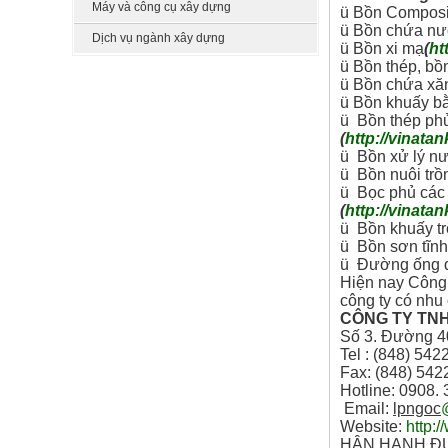
Máy và công cụ xây dựng
ü Bồn Composi
ü Bồn chứa nướ
Dịch vụ ngành xây dựng
ü Bồn xi mạ
(
ht
ü Bồn thép, bồ
ü Bồn chứa xă
ü Bồn khuấy b
ü Bồn thép phủ
(
http://vinata
ü Bồn xử lý nư
ü Bồn nuôi trồ
ü Bọc phủ các c
(
http://vinata
ü Bồn khuấy tr
ü Bồn sơn tĩnh
ü Đường ống dẫ
Hiện nay Công 
công ty có nhu
CÔNG TY TNH
Số 3. Đường 4
Tel : (848) 54
Fax: (848) 542
Hotline: 0908. 
Email:
lpngoc
Website:
http:
HÂN HẠNH Đ