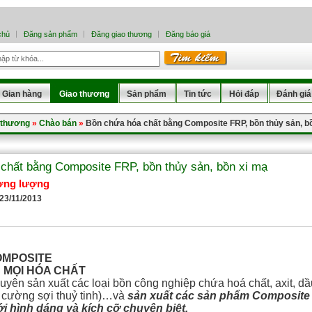
chủ
Đăng sản phẩm
Đăng giao thương
Đăng báo giá
Gian hàng
Giao thương
Sản phẩm
Tin tức
Hỏi đáp
Đánh giá
 thương
»
Chào bán
»
Bồn chứa hóa chất bằng Composite FRP, bồn thủy sản, b
chất bằng Composite FRP, bồn thủy sản, bồn xi mạ
ơng lượng
 23/11/2013
OMPOSITE
 MỌI HÓA CHẤT
yên sản xuất các loại bồn công nghiệp chứa hoá chất, axit, dầu,
 cường sợi thuỷ tinh)…và
sản xuất các sản phẩm
Composite 
i hình dáng và kích cỡ chuyên biệt.