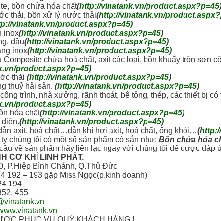
te, bồn chứa hóa chất
(
http://vinatank.vn/product.aspx?p=45
c thải, bồn xử lý nước thải
(
http://vinatank.vn/product.aspx
tp://vinatank.vn/product.aspx?p=45
)
n inox
(
http://vinatank.vn/product.aspx?p=45
)
ng, dầu
(
http://vinatank.vn/product.aspx?p=45
)
ằng inox
(
http://vinatank.vn/product.aspx?p=45
)
 Composite chứa hoá chất, axit các loại, bồn khuấy trộn sơn c
nk.vn/product.aspx?p=45
)
ớc thải
(
http://vinatank.vn/product.aspx?p=45
)
ng thuỷ hải sản.
(
http://vinatank.vn/product.aspx?p=45
)
ông trình, nhà xưởng, rãnh thoát, bê tông, thép, các thiết bị c
nk.vn/product.aspx?p=45
)
ộn hóa chất
(
http://vinatank.vn/product.aspx?p=45
)
 điện.
(
http://vinatank.vn/product.aspx?p=45
)
n axit, hoá chất…dẫn khí hơi axit, hoá chất, ống khói…
(
http:
ty chúng tôi có một số sản phẩm có sẵn như;
B
ồ
n ch
ứ
a hóa c
 cầu về sản phẩm hãy liên lạc ngay với chúng tôi để được đáp 
H CƠ KHÍ LINH PHÁT.
0, P.Hiệp Bình Chánh, Q.Thủ Đức
224 192 – 193 gặp Miss Ngọc(p.kinh doanh)
24 194
352. 455
@vinatank.vn
//www.vinatank.vn
ƯỢC PHỤC VỤ QUÝ KHÁCH HÀNG !