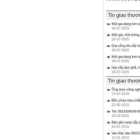
Tin giao thư
Mút gai dạng kim 
18-07-2025
Mút gai, mút trứng
18-07-2025
Gia công túi xốp h
18-07-2025
Mút gai dạng kim 
18-07-2025
Hạt xốp làm ghế, 
18-07-2025
Tin giao thư
Ống inox công ngh
13-07-2018
Bồn chứa hóa chất
22-05-2015
Tel: 0914206039 Đại
10-03-2015
Báo giá cung cấp 
13-01-2015
Van Kitz,Van INOX
12-01-2015