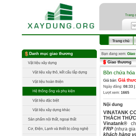
Trang 
Trang chủ
Danh mục giao thương
Bạn đang xem:
Giao
Giao thương
Vật liệu xây dựng
Bồn chứa hóa 
Vật liệu xây thô, kết cấu lắp dựng
Giá thư
Giá bán:
Vật liệu hoàn thiện
Ngày đăng:
08:33 |
Hệ thống ống và phụ kiện
Lượt xem:
1665
Vật liệu đặc biệt
Nội dung
Vật liệu xây dựng khác
VINATANK C
THÁCH THỨC
Sản phẩm nội thất, ngoại thất
Vinatank
®
chu
FRP
(nhựa gia
Cơ, Điện, Lạnh và thiết bị công nghệ
khách hàng vớ