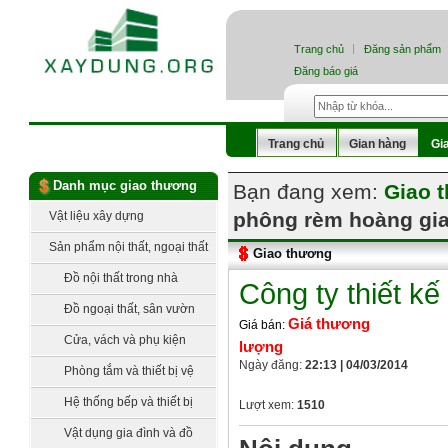
Trang chủ
Đăng sản phẩm
Đăng báo giá
Trang chủ
Gian hàng
Gi
Danh mục giao thương
Bạn đang xem:
Giao 
phông rèm hoàng gi
Vật liệu xây dựng
Sản phẩm nội thất, ngoại thất
Giao thương
Đồ nội thất trong nhà
Công ty thiết k
Đồ ngoại thất, sân vườn
Giá thương
Giá bán:
Cửa, vách và phụ kiện
lượng
Ngày đăng:
22:13 | 04/03/2014
Phòng tắm và thiết bị vệ
sinh
Hệ thống bếp và thiết bị
Lượt xem:
1510
bếp
Vật dụng gia đình và đồ