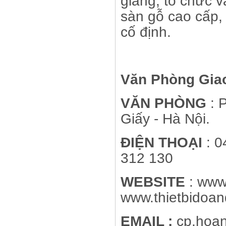
giảng, tổ chức 
sàn gỗ cao cấp,
cố định.
Văn Phòng Gia
VĂN PHÒNG
: 
Giấy - Hà Nội.
ĐIỆN THOẠI
: 0
312 130
WEBSITE
: www
www.thietbidoan
EMAIL :
cp.hoan