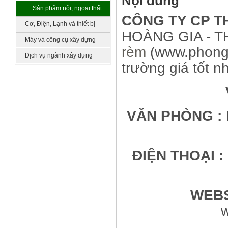
Nội dung
làm vườn
Sản phẩm nội, ngoại thất
CÔNG TY CP T
khác
Cơ, Điện, Lạnh và thiết bị
HOÀNG GIA - TH
công nghệ
Máy và công cụ xây dựng
rèm
(www.phong
Dịch vụ ngành xây dựng
trường giá tốt n
VĂN PHÒNG :
ĐIỆN THOẠI :
WEBS
w