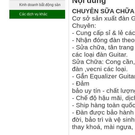
Nội dung
sát
Kinh doanh bất động sản
CHUYÊN SỮA CHỮA 
Các dịch vụ khác
Cơ sở sản xuất đàn G
Chuyên:
- Cung cấp sỉ & lẻ các
- Nhận đóng đàn theo
- Sửa chữa, tân trang
các loại đàn Guitar.
Sửa Chữa: Cong cần,
đàn ,vecni các loại.
- Gắn Equalizer Guitar
- Đảm
bảo uy tín - chất lượ
- Chế độ hậu mãi, dịc
- Ship hàng toàn quốc
- Đàn được bảo hành 
đời, bảo trì và vệ si
thay khoá, mài ngựa, 