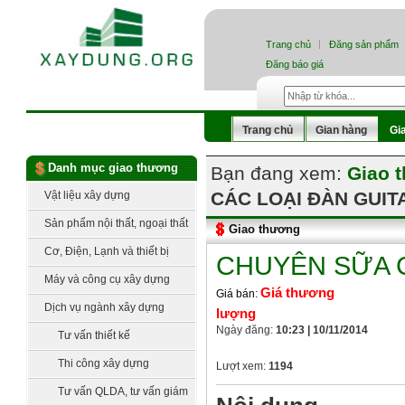
Trang chủ
Đăng sản phẩm
Đăng báo giá
Trang chủ
Gian hàng
Gi
Danh mục giao thương
Bạn đang xem:
Giao 
CÁC LOẠI ĐÀN GUIT
Vật liệu xây dựng
Sản phẩm nội thất, ngoại thất
Giao thương
Cơ, Điện, Lạnh và thiết bị
CHUYÊN SỮA 
công nghệ
Máy và công cụ xây dựng
Giá thương
Giá bán:
Dịch vụ ngành xây dựng
lượng
Ngày đăng:
10:23 | 10/11/2014
Tư vấn thiết kế
Thi công xây dựng
Lượt xem:
1194
Tư vấn QLDA, tư vấn giám