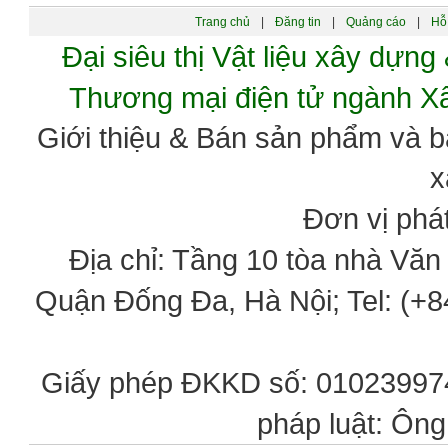
Trang chủ
|
Đăng tin
|
Quảng cáo
|
Hỗ 
Đại siêu thị Vật liệu xây dự
Thương mại điện tử ngành 
Giới thiệu & Bán sản phẩm và 
x
Đơn vị phát
Địa chỉ: Tầng 10 tòa nhà Vă
Quận Đống Đa, Hà Nội; Tel: (+84
Giấy phép ĐKKD số: 0102399746
pháp luật: Ôn