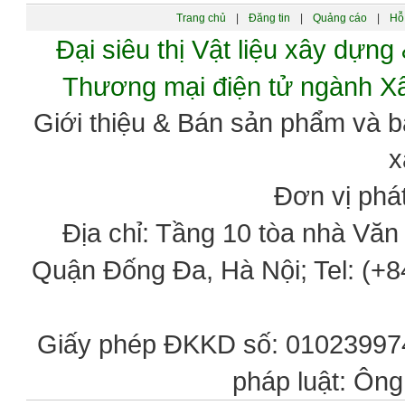
Trang chủ
|
Đăng tin
|
Quảng cáo
|
Hỗ 
Đại siêu thị Vật liệu xây dự
Thương mại điện tử ngành 
Giới thiệu & Bán sản phẩm và 
x
Đơn vị phát
Địa chỉ: Tầng 10 tòa nhà Vă
Quận Đống Đa, Hà Nội; Tel: (+84
Giấy phép ĐKKD số: 0102399746
pháp luật: Ôn