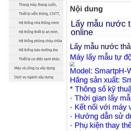
bồn chứa, xử lý nước
Thang máy, thang cuốn,
Nội dung
vận thăng
Thiết bị viễn thông, CNTT,
Lấy mẫu nước t
truyền hình
Hệ thống nhà thông minh
online
smarthome
Hệ thống thiết bị an ninh,
quản lý tòa nhà
Hệ thống phòng cháy chữa
Lấy mẫu nước thải
cháy
Hệ thống bảo dưỡng tòa
Máy lấy mẫu tự đ
nhà
Thiết bị cơ điện lạnh khác
Máy và công cụ xây dựng
Model: SmartpH
Dịch vụ ngành xây dựng
Hãng sản xuất: S
* Thông số kỹ thuậ
· Thời gian lấy mẫu
· Kết nối với máy v
· Hướng dẫn sử d
· Phụ kiện thay th