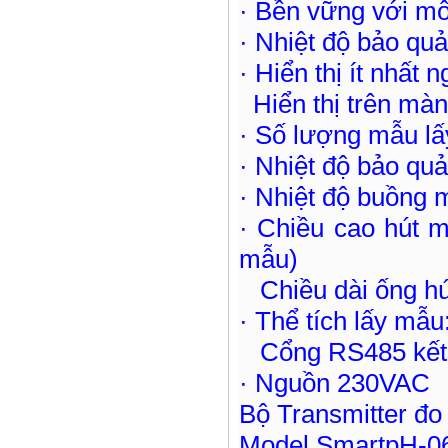
· Bền vững với mô
· Nhiệt độ bảo qu
· Hiển thị ít nhất 
Hiển thị trên màn
· Số lượng mẫu lấy
· Nhiệt độ bảo qu
· Nhiệt độ buồng m
· Chiều cao hút m
mẫu)
Chiều dài ống h
· Thể tích lấy mẫu
Cổng RS485 kết n
· Nguồn 230VAC
Bộ Transmitter đo 
Model SmartpH-