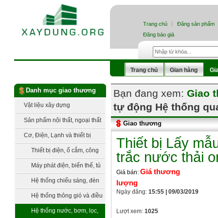
Trang chủ
Đăng sản phẩm
Đăng báo giá
Trang chủ
Gian hàng
Gi
Danh mục giao thương
Bạn đang xem:
Giao 
tự động Hệ thống qua
Vật liệu xây dựng
Sản phẩm nội thất, ngoại thất
Giao thương
Cơ, Điện, Lạnh và thiết bị
Thiết bị Lấy mẫ
công nghệ
Thiết bị điện, ổ cắm, công
trắc nước thải o
tắc
Máy phát điện, biến thế, tủ
Giá thương
Giá bán:
điện, trạm điện
Hệ thống chiếu sáng, đèn
lượng
Ngày đăng:
15:55 | 09/03/2019
trang trí
Hệ thống thông gió và điều
hòa không khí
Hệ thống nước, bơm, lọc,
Lượt xem:
1025