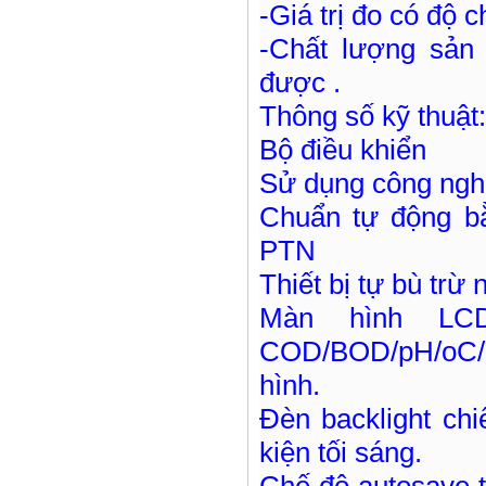
-Giá trị đo có độ c
-Chất lượng sản 
được .
Thông số kỹ thuật:
Bộ điều khiển
Sử dụng công nghệ
Chuẩn tự động bằ
PTN
Thiết bị tự bù trừ
Màn hình LC
COD/BOD/pH/oC/C
hình.
Đèn backlight chi
kiện tối sáng.
Chế độ autosave t