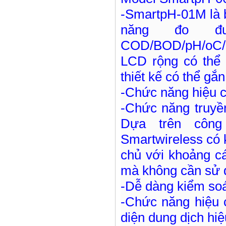
-SmartpH-01M là b
năng đo đ
COD/BOD/pH/oC/Co
LCD rộng có thể h
thiết kế có thể gắn
-Chức năng hiệu c
-Chức năng truyề
Dựa trên công
Smartwireless có k
chủ với khoảng cá
mà không cần sử
-Dễ dàng kiểm soát
-Chức năng hiệu 
diện dung dịch hi