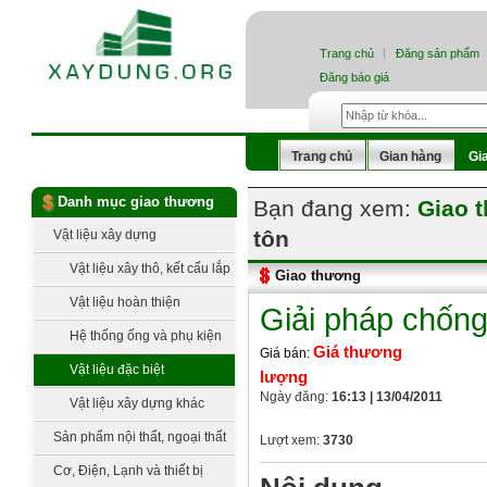
Trang chủ
Đăng sản phẩm
Đăng báo giá
Trang chủ
Gian hàng
Gi
Danh mục giao thương
Bạn đang xem:
Giao 
tôn
Vật liệu xây dựng
Vật liệu xây thô, kết cấu lắp
Giao thương
dựng
Vật liệu hoàn thiện
Giải pháp chống
Hệ thống ống và phụ kiện
Giá thương
Giá bán:
Vật liệu đặc biệt
lượng
Ngày đăng:
16:13 | 13/04/2011
Vật liệu xây dựng khác
Sản phẩm nội thất, ngoại thất
Lượt xem:
3730
Cơ, Điện, Lạnh và thiết bị