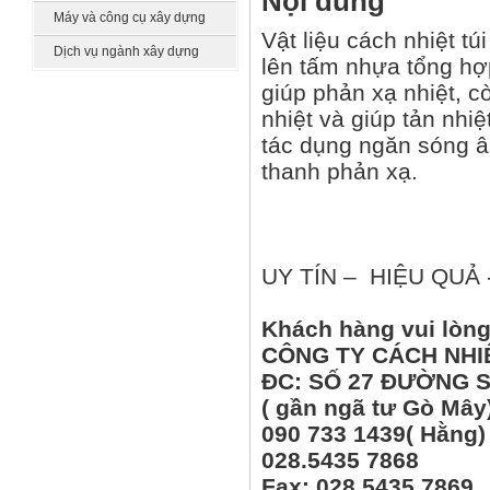
Nội dung
công nghệ
Máy và công cụ xây dựng
Vật liệu cách nhiệt t
Dịch vụ ngành xây dựng
lên tấm nhựa tổng hợ
giúp phản xạ nhiệt, c
nhiệt và giúp tản nhi
tác dụng ngăn sóng â
thanh phản xạ.
UY TÍN – HIỆU QUẢ
Khách hàng vui lòng 
CÔNG TY CÁCH NHI
ĐC: SỐ 27 ĐƯỜNG S
( gần ngã tư Gò Mây
090 733 1439( Hằng)
028.5435 7868
Fax: 028.5435 7869