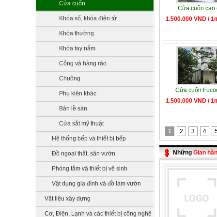
Cửa cuốn
Cửa cuốn cao
Khóa số, khóa điện tử
1.500.000 VND / 1
Khóa thường
Khóa tay nắm
Cổng và hàng rào
Chuông
Cửa cuốn Fuco
Phụ kiện khác
1.500.000 VND / 1
Bản lề sàn
Cửa sắt mỹ thuật
1
2
3
4
Hệ thống bếp và thiết bị bếp
Những
Gian hà
Đồ ngoại thất, sân vườn
Phòng tắm và thiết bị vệ sinh
Vật dụng gia đình và đồ làm vườn
Vật liệu xây dựng
Cơ, Điện, Lạnh và các thiết bị công nghệ