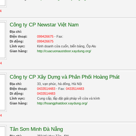
4
Công ty CP Newstar Việt Nam
Địa chỉ:
Điện thoại:
099426675
- Fax:
Di động:
099426675
Lĩnh vực:
Kinh doanh cửa cuốn, biển bảng, Ốp Alu
Gian hàng:
http://cuacuonaustdoor.xaydung.org/
14
Công ty CP Xây Dựng và Phân Phối Hoàng Phát
Địa chỉ:
33, vạn phúc, hà đông, Hà Nội
Điện thoại:
0433514483
- Fax:
0433514483
Di động:
0433514483
Lĩnh vực:
Cung cấp, lắp đặt giải pháp về cửa và kính
Gian hàng:
http://hoangphatdoor.xaydung.org/
14
Tân Sơn Minh Đà Nẵng