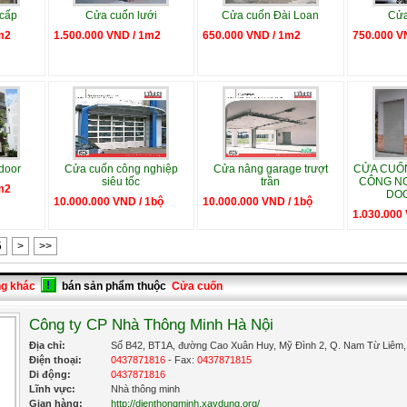
 cấp
Cửa cuốn lưới
Cửa cuốn Đài Loan
Cửa
m2
1.500.000 VND / 1m2
650.000 VND / 1m2
750.000 V
door
Cửa cuốn công nghiệp
Cửa nâng garage trượt
CỬA CUỐ
siêu tốc
trần
CÔNG NG
m2
DOO
10.000.000 VND / 1bộ
10.000.000 VND / 1bộ
1.030.000
5
>
>>
ng khác
bán sản phẩm thuộc
Cửa cuốn
Công ty CP Nhà Thông Minh Hà Nội
Địa chỉ:
Số B42, BT1A, đường Cao Xuân Huy, Mỹ Đình 2, Q. Nam Từ Liêm,
Điện thoại:
0437871816
- Fax:
0437871815
Di động:
0437871816
Lĩnh vực:
Nhà thông minh
Gian hàng:
http://dienthongminh.xaydung.org/