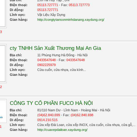
Địa chỉ:
259 Hà Huy Tập , ĐN
Điện thoại:
05113.727771
- Fax:
05113.727773
Di động:
05113.727771
Lĩnh vực:
Vật Liệu Xây Dựng
Gian hàng:
http://congtytansonminhdanang.xaydung.org/
13
cty TNHH Sản Xuất Thương Mại An Gia
Địa chỉ:
11 Phùng Hưng Hà Đông - Hà Nội
Điện thoại:
0433547648
- Fax:
0433547648
Di động:
0902225979
Lĩnh vực:
Cửa cuốn, cửa nhựa, cửa kính...
Gian hàng:
12
CÔNG TY CỔ PHẦN FUCO HÀ NỘI
Địa chỉ:
81/110 Nam Dư - Lĩnh Nam - Hoàng Mai - Hà Nội
Điện thoại:
(04)62.840.699
- Fax:
(04)62.840.698
Di động:
0914.210.515
Lĩnh vực:
Cửa xếp Đài Loan, cửa xếp INOX, cửa cuốn, cửa nhựa, cửa gỗ,...
1
Gian hàng:
http://cuaxepdailoan.xaydung.org/