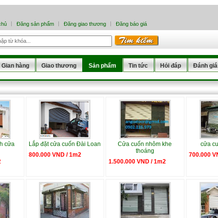
chủ
Đăng sản phẩm
Đăng giao thương
Đăng báo giá
Gian hàng
Giao thương
Sản phẩm
Tin tức
Hỏi đáp
Đánh giá
nh cửa
Lắp đặt cửa cuốn Đài Loan
Cửa cuốn nhôm khe
cửa cu
thoáng
800.000 VND / 1m2
700.000 V
2
1.500.000 VND / 1m2