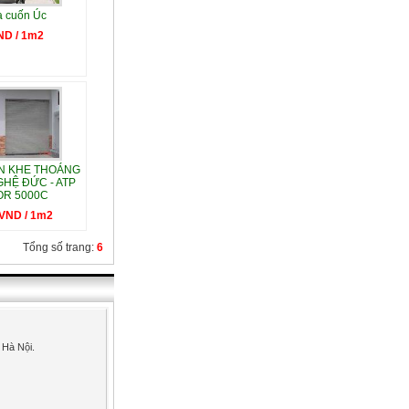
 cuốn Úc
ND / 1m2
N KHE THOÁNG
HỆ ĐỨC - ATP
R 5000C
 VND / 1m2
Tổng số trang:
6
 Hà Nội.