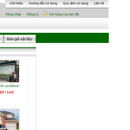
Giới thiệu
Hướng dẫn sử dụng
Quy định sử dụng
Liên hệ
Đăng nhập
Đăng ký
Giỏ hàng của bạn
(
0
)
Báo giá vật liệu
ốn austdoor
ND / 1m2