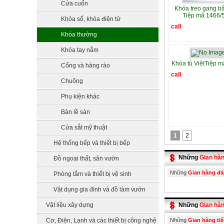
Cửa cuốn
Khóa treo gang b
Tiệp mã 1466/
Khóa số, khóa điện tử
call
Khóa thường
Khóa tay nắm
Khóa tủ ViệtTiệp 
Cổng và hàng rào
call
Chuông
Phụ kiện khác
Bản lề sàn
Cửa sắt mỹ thuật
1
2
Hệ thống bếp và thiết bị bếp
Những
Gian hà
Đồ ngoại thất, sân vườn
Những
Gian hàng đ
Phòng tắm và thiết bị vệ sinh
Vật dụng gia đình và đồ làm vườn
Vật liệu xây dựng
Những
Gian hàn
Cơ, Điện, Lạnh và các thiết bị công nghệ
Những
Gian hàng tiể