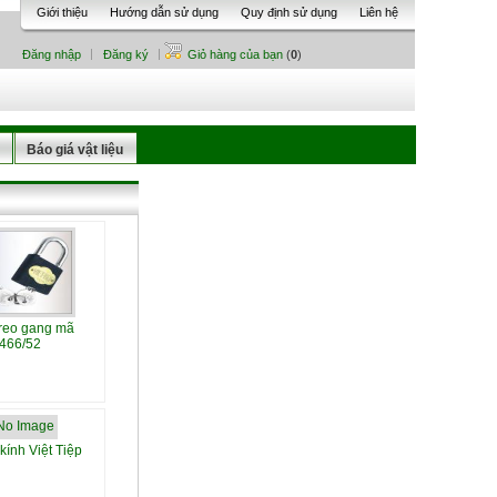
Giới thiệu
Hướng dẫn sử dụng
Quy định sử dụng
Liên hệ
Đăng nhập
Đăng ký
Giỏ hàng của bạn
(
0
)
Báo giá vật liệu
reo gang mã
466/52
kính Việt Tiệp