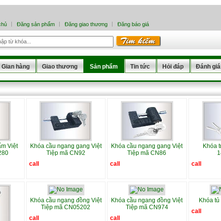
chủ
Đăng sản phẩm
Đăng giao thương
Đăng báo giá
Gian hàng
Giao thương
Sản phẩm
Tin tức
Hỏi đáp
Đánh giá
ấm Việt
Khóa cầu ngang gang Việt
Khóa cầu ngang gang Việt
Khóa t
280
Tiệp mã CN92
Tiệp mã CN86
1
call
call
call
Khóa cầu ngang đồng Việt
Khóa cầu ngang đồng Việt
Khóa tủ 
Tiệp mã CN05202
Tiệp mã CN974
call
call
call