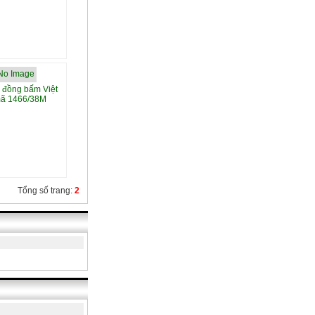
 đồng bấm Việt
mã 1466/38M
Tổng số trang:
2