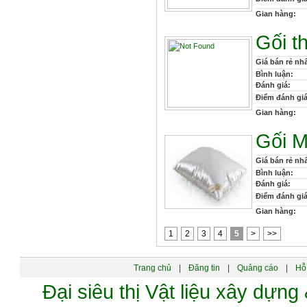
Gian hàng:
Gối t
Giá bán rẻ nhấ
Bình luận:
Đánh giá:
Điểm đánh giá
Gian hàng:
Gối M
Giá bán rẻ nhấ
Bình luận:
Đánh giá:
Điểm đánh giá
Gian hàng:
1
2
3
4
5
>
>>
Trang chủ
|
Đăng tin
|
Quảng cáo
|
Hỗ 
Đại siêu thị Vật liệu xây dự