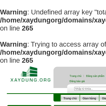
Warning
: Undefined array key "tot
/home/xaydungorg/domains/xayd
on line
265
Warning
: Trying to access array of
/home/xaydungorg/domains/xayd
on line
265
Trang chủ
Đăng sản phẩm
Đăng báo giá
Trang chủ
Gian hàng
Gi