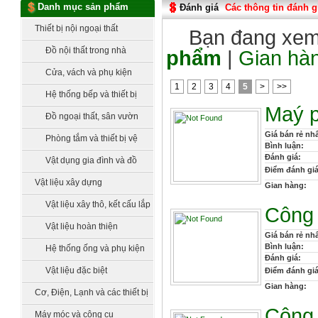
Danh mục sản phẩm
Đánh giá
Các thông tin đánh g
Thiết bị nội ngoại thất
Bạn đang xem đ
Đồ nội thất trong nhà
phẩm
|
Gian hà
Cửa, vách và phụ kiện
1
2
3
4
5
>
>>
Hệ thống bếp và thiết bị
Maý p
bếp
Đồ ngoại thất, sân vườn
Giá bán rẻ nhấ
Phòng tắm và thiết bị vệ
Bình luận:
Đánh giá:
sinh
Vật dụng gia đình và đồ
Điểm đánh giá
làm vườn
Vật liệu xây dựng
Gian hàng:
Vật liệu xây thô, kết cấu lắp
Công 
dựng
Vật liệu hoàn thiện
Giá bán rẻ nhấ
Bình luận:
Hệ thống ống và phụ kiện
Đánh giá:
Vật liệu đặc biệt
Điểm đánh giá
Gian hàng:
Cơ, Điện, Lạnh và các thiết bị
Công 
công nghệ
Máy móc và công cụ