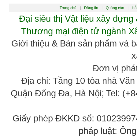
Trang chủ
|
Đăng tin
|
Quảng cáo
|
Hỗ 
Đại siêu thị Vật liệu xây dự
Thương mại điện tử ngành 
Giới thiệu & Bán sản phẩm và 
x
Đơn vị phát
Địa chỉ: Tầng 10 tòa nhà Vă
Quận Đống Đa, Hà Nội; Tel: (+84
Giấy phép ĐKKD số: 0102399746
pháp luật: Ôn