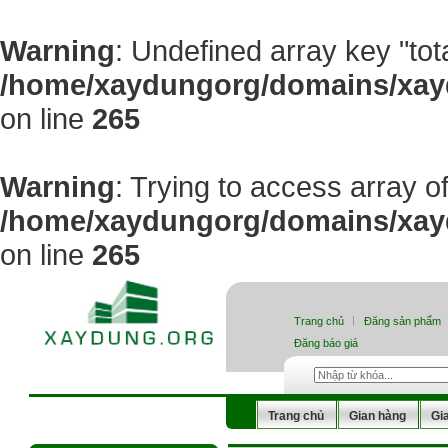
Warning
: Undefined array key "tot
/home/xaydungorg/domains/xayd
on line
265
Warning
: Trying to access array of
/home/xaydungorg/domains/xayd
on line
265
Trang chủ
Đăng sản phẩm
Đăng báo giá
Trang chủ
Gian hàng
Gi