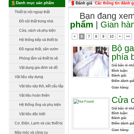
Danh mục sản phẩm
Đánh giá
Các thông tin đánh g
Thiết bị nội ngoại thất
Bạn đang xem đ
Đồ nội thất trong nhà
phẩm
|
Gian hà
Cửa, vách và phụ kiện
<
6
7
8
9
10
>
>>
Hệ thống bếp và thiết bị
Bộ ga
bếp
Đồ ngoại thất, sân vườn
phía 
Phòng tắm và thiết bị vệ
Giá bán rẻ nhấ
sinh
Vật dụng gia đình và đồ
Bình luận:
Đánh giá:
làm vườn
Vật liệu xây dựng
Điểm đánh giá
Vật liệu xây thô, kết cấu lắp
Gian hàng:
dựng
Vật liệu hoàn thiện
Cửa c
Hệ thống ống và phụ kiện
Giá bán rẻ nhấ
Bình luận:
Vật liệu đặc biệt
Đánh giá:
Cơ, Điện, Lạnh và các thiết bị
Điểm đánh giá
Gian hàng:
công nghệ
Máy móc và công cụ