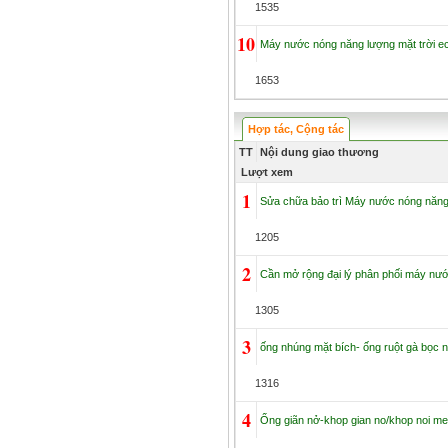
1535
10
Máy nước nóng năng lượng mặt trời eco
1653
Hợp tác, Cộng tác
TT
Nội dung giao thương
Lượt xem
1
Sửa chữa bảo trì Máy nước nóng năng 
1205
2
Cần mở rộng đại lý phân phối máy nướ
1305
3
ống nhúng mặt bích- ống ruột gà bọc n
1316
4
Ống giãn nở-khop gian no/khop noi m