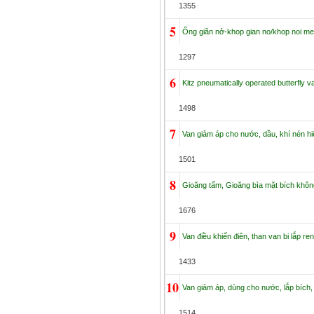
1355
5
Ống giãn nở-khop gian no/khop noi m
1297
6
Kitz pneumatically operated butterfly va
1498
7
Van giảm áp cho nước, dầu, khí nén hiệ
1501
8
Gioăng tấm, Gioăng bìa mặt bích khô
1676
9
Van điều khiển điên, than van bi lắp ren
1433
10
Van giảm áp, dùng cho nước, lắp bích, 
1514