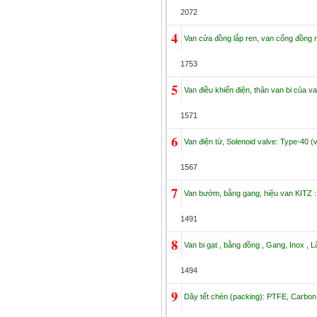
2072
4
Van cửa đồng lắp ren, van cổng đồng nố
1753
5
Van điều khiển điện, thân van bi của v
1571
6
Van điện từ, Solenoid valve: Type-40 
1567
7
Van bướm, bằng gang, hiệu van KITZ 
1491
8
Van bi gạt , bằng đồng , Gang, Inox , Lắ
1494
9
Dây tết chèn (packing): PTFE, Carbon,