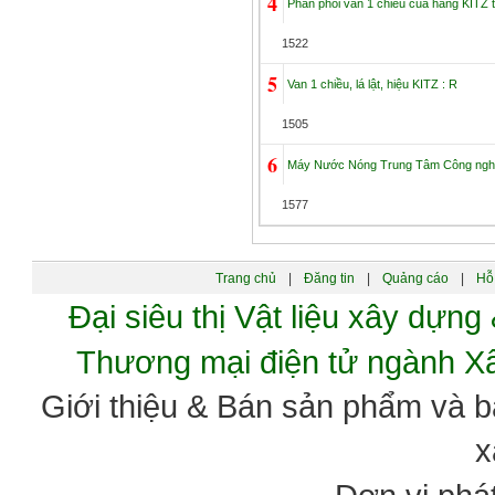
4
Phân phối van 1 chiều của hãng KITZ t
1522
5
Van 1 chiều, lá lật, hiệu KITZ : R
1505
6
Máy Nước Nóng Trung Tâm Công nghệ 
1577
Trang chủ
|
Đăng tin
|
Quảng cáo
|
Hỗ 
Đại siêu thị Vật liệu xây dự
Thương mại điện tử ngành 
Giới thiệu & Bán sản phẩm và 
x