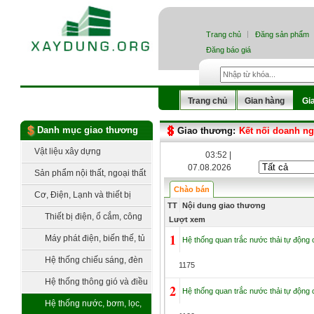
Trang chủ
Đăng sản phẩm
Đăng báo giá
Trang chủ
Gian hàng
Gi
Danh mục giao thương
Giao thương:
Kết nối doanh n
Vật liệu xây dựng
03:52 |
07.08.2026
Sản phẩm nội thất, ngoại thất
Chào bán
Cơ, Điện, Lạnh và thiết bị
TT
Nội dung giao thương
công nghệ
Thiết bị điện, ổ cắm, công
Lượt xem
1
tắc
Máy phát điện, biến thế, tủ
Hệ thống quan trắc nước thải tự động ch
điện, trạm điện
Hệ thống chiếu sáng, đèn
1175
trang trí
Hệ thống thông gió và điều
2
Hệ thống quan trắc nước thải tự động ch
hòa không khí
Hệ thống nước, bơm, lọc,