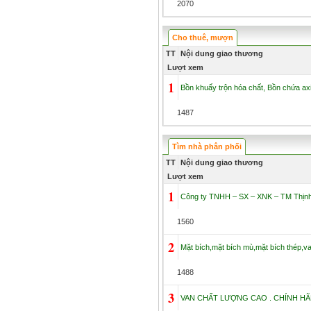
2070
Cho thuê, mượn
TT
Nội dung giao thương
Lượt xem
1
Bồn khuấy trộn hóa chất, Bồn chứa ax
1487
Tìm nhà phân phối
TT
Nội dung giao thương
Lượt xem
1
Công ty TNHH – SX – XNK – TM Thịnh
1560
2
Mặt bích,mặt bích mù,mặt bích thép,v
1488
3
VAN CHẤT LƯỢNG CAO . CHÍNH H