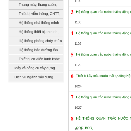
1100
bồn chứa, xử lý nước
Thang máy, thang cuốn,
3
Hệ thống quan trắc nước thải tự động ch
vận thăng
Thiết bị viễn thông, CNTT,
truyền hình
1136
Hệ thống nhà thông minh
smarthome
4
Hệ thống thiết bị an ninh,
Hệ thống quan trắc nước thải tự động ch
quản lý tòa nhà
Hệ thống phòng cháy chữa
1102
cháy
Hệ thống bảo dưỡng tòa
5
Hệ thống quan trắc nước thải tự động ch
nhà
Thiết bị cơ điện lạnh khác
1129
Máy và công cụ xây dựng
6
Thiết bị Lấy mẫu nước thải tự động Hệ 
Dịch vụ ngành xây dựng
1024
7
Hệ thống quan trắc nước thải tự động ch
1027
8
HỆ THỐNG QUAN TRẮC NƯỚC 
COD, BOD, ...
1318