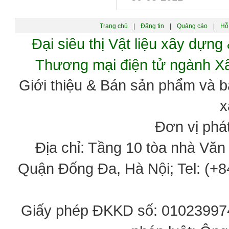
Trang chủ
|
Đăng tin
|
Quảng cáo
|
Hỗ 
Đại siêu thị Vật liệu xây dự
Thương mại điện tử ngành 
Giới thiệu & Bán sản phẩm và 
x
Đơn vị phát
Địa chỉ: Tầng 10 tòa nhà Vă
Quận Đống Đa, Hà Nội; Tel: (+84
Giấy phép ĐKKD số: 0102399746