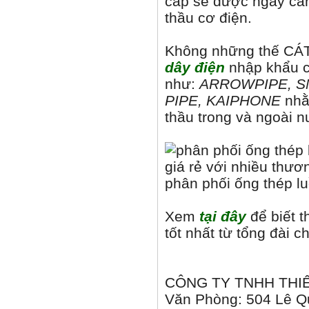
cấp sẽ được ngày càn
thầu cơ điện.
Không những thế CÁ
dây điện
nhập khẩu c
như:
ARROWPIPE, S
PIPE, KAIPHONE
nhằ
thầu trong và ngoài n
phân phối ống thép lu
Xem
tại đây
để biết 
tốt nhất từ tổng đài
CÔNG TY TNHH THIẾ
Văn Phòng: 504 Lê Q