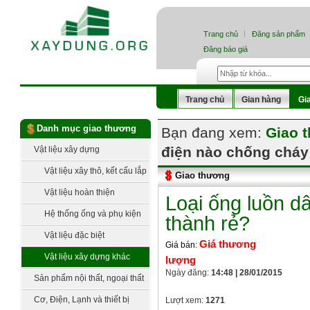
Trang chủ
Đăng sản phẩm
Đăng báo giá
Trang chủ
Gian hàng
Gi
Danh mục giao thương
Bạn đang xem:
Giao 
điện nào chống cháy 
Vật liệu xây dựng
Vật liệu xây thô, kết cấu lắp
Giao thương
dựng
Vật liệu hoàn thiện
Loại ống luồn d
Hệ thống ống và phụ kiện
thành rẻ?
Vật liệu đặc biệt
Giá thương
Giá bán:
Vật liệu xây dựng khác
lượng
Ngày đăng:
14:48 | 28/01/2015
Sản phẩm nội thất, ngoại thất
Cơ, Điện, Lạnh và thiết bị
Lượt xem:
1271