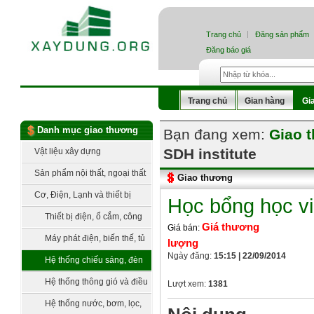
Trang chủ
Đăng sản phẩm
Đăng báo giá
Trang chủ
Gian hàng
Gi
Danh mục giao thương
Bạn đang xem:
Giao 
SDH institute
Vật liệu xây dựng
Sản phẩm nội thất, ngoại thất
Giao thương
Cơ, Điện, Lạnh và thiết bị
Học bổng học vi
công nghệ
Thiết bị điện, ổ cắm, công
Giá thương
Giá bán:
tắc
Máy phát điện, biến thế, tủ
lượng
Ngày đăng:
15:15 | 22/09/2014
điện, trạm điện
Hệ thống chiếu sáng, đèn
trang trí
Hệ thống thông gió và điều
Lượt xem:
1381
hòa không khí
Hệ thống nước, bơm, lọc,