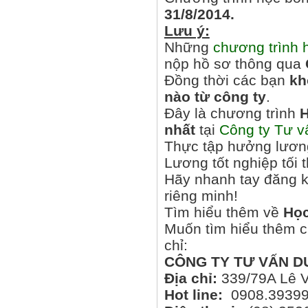
31/8/2014.
Lưu ý:
Những
chương trình 
nộp hồ sơ thông qua
Đồng thời các bạn
kh
nào từ công ty
.
Đây là chương trình
H
nhất
tại
Công ty Tư v
Thực tập hưởng lươn
Lương tốt nghiệp tối 
Hãy nhanh tay đăng k
riêng minh!
Tìm hiểu thêm về
Học
Muốn tìm hiểu thêm ch
chỉ:
CÔNG TY TƯ VẤN D
Địa chỉ:
339/79A Lê V
Hot line:
0908.3939