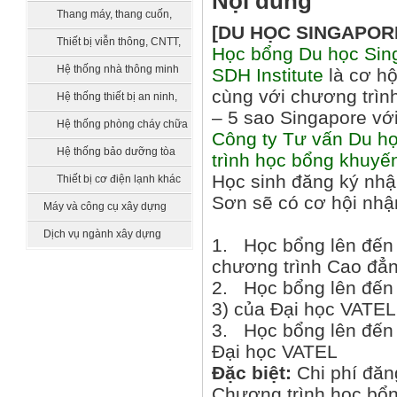
Nội dung
bồn chứa, xử lý nước
Thang máy, thang cuốn,
[DU HỌC SINGAPORE
vận thăng
Thiết bị viễn thông, CNTT,
Học bổng Du học Sin
truyền hình
Hệ thống nhà thông minh
SDH Institute
là cơ hộ
cùng với chương trìn
smarthome
Hệ thống thiết bị an ninh,
– 5 sao Singapore với
quản lý tòa nhà
Hệ thống phòng cháy chữa
Công ty Tư vấn Du h
cháy
Hệ thống bảo dưỡng tòa
trình học bổng khuyế
nhà
Học sinh đăng ký nh
Thiết bị cơ điện lạnh khác
Sơn sẽ có cơ hội nhậ
Máy và công cụ xây dựng
Dịch vụ ngành xây dựng
1. Học bổng lên đế
chương trình Cao đẳ
2. Học bổng lên đế
3) của Đại học VATEL
3. Học bổng lên đế
Đại học VATEL
Đặc biệt:
Chi phí đă
Chương trình học bổn