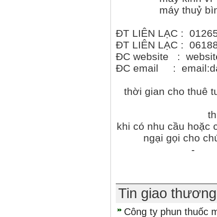
máy thuỷ bình -
ĐT LIÊN LẠC : 0126
ĐT LIÊN LẠC : 0618
ĐC website : websit
ĐC email : email:
thời gian cho thuê t
t
khi có nhu cầu hoặc 
ngại gọi cho ch
- di
Tin giao thươn
Công ty phun thuốc mu