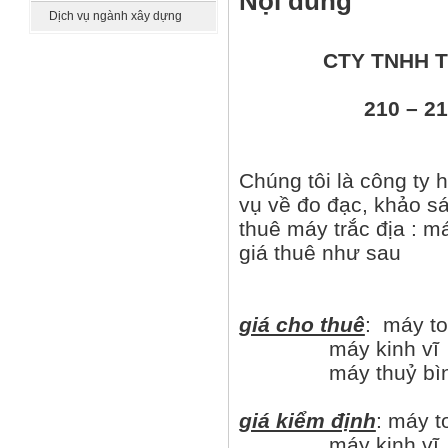
Nội dung
khác
Dịch vụ ngành xây dựng
CTY TNHH T
210 – 
Chúng tôi là công ty h
vụ về đo đạc, khảo s
thuê máy trắc địa : m
giá thuê như sau
giá cho thuê
: máy t
máy kinh vĩ - 
máy thuỷ bình -
giá kiểm định
: máy t
máy kinh vĩ - 7