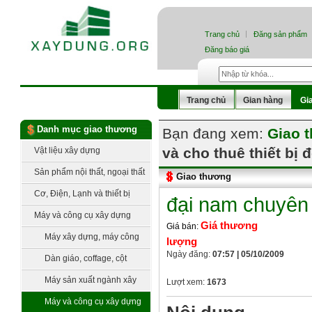
Trang chủ
Đăng sản phẩm
Đăng báo giá
Trang chủ
Gian hàng
Gi
Danh mục giao thương
Bạn đang xem:
Giao 
và cho thuê thiết bị 
Vật liệu xây dựng
Sản phẩm nội thất, ngoại thất
Giao thương
Cơ, Điện, Lạnh và thiết bị
đại nam chuyên 
công nghệ
Máy và công cụ xây dựng
Giá thương
Giá bán:
Máy xây dựng, máy công
lượng
Ngày đăng:
07:57 | 05/10/2009
trình
Dàn giáo, coffage, cột
chống, ván khuôn
Máy sản xuất ngành xây
Lượt xem:
1673
dựng
Máy và công cụ xây dựng