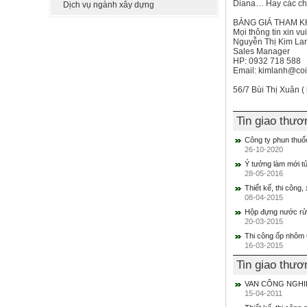
Diana… Hay các chư
Dịch vụ ngành xây dựng
BẢNG GIÁ THAM K
Mọi thông tin xin vui
Nguyễn Thị Kim La
Sales Manager
HP: 0932 718 588
Email: kimlanh@coi
56/7 Bùi Thị Xuân 
Tin giao thư
Công ty phun thuốc
26-10-2020
Ý tưởng làm mới t
28-05-2016
Thiết kế, thi công
08-04-2015
Hộp đựng nước rửa 
20-03-2015
Thi công ốp nhôm 
16-03-2015
Tin giao thư
VAN CÔNG NGHIỆ
15-04-2011