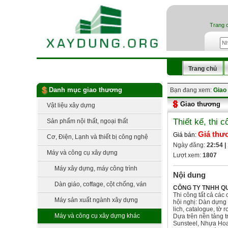
Trang 
Trang chủ
Danh mục giao thương
Bạn đang xem:
Giao
Giao thương
Vật liệu xây dựng
Thiết kế, thi 
Sản phẩm nội thất, ngoại thất
Giá thư
Giá bán:
Cơ, Điện, Lạnh và thiết bị công nghệ
Ngày đăng:
22:54 |
Máy và công cụ xây dựng
Lượt xem:
1807
Máy xây dựng, máy công trình
Nội dung
Dàn giáo, coffage, cột chống, ván
CÔNG TY TNHH QU
Thi công tất cả các
khuôn
Máy sản xuất ngành xây dựng
hội nghị: Dàn dựng 
lich, catalogue, tờ r
Máy và công cụ xây dựng khác
Dựa trên nền tảng t
Sunsteel, Nhựa Hoa 