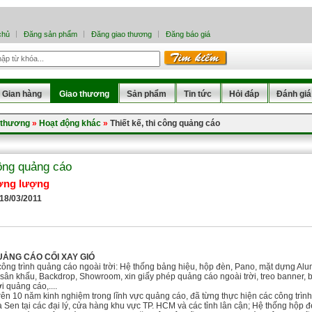
chủ
Đăng sản phẩm
Đăng giao thương
Đăng báo giá
Gian hàng
Giao thương
Sản phẩm
Tin tức
Hỏi đáp
Đánh giá
 thương
»
Hoạt động khác
»
Thiết kế, thi công quảng cáo
công quảng cáo
ơng lượng
 18/03/2011
ẢNG CÁO CỐI XAY GIÓ
 công trình quảng cáo ngoài trời: Hệ thống bảng hiệu, hộp đèn, Pano, mặt dựng Al
sân khấu, Backdrop, Showroom, xin giấy phép quảng cáo ngoài trời, treo banner, ban
ơi quảng cáo,....
rên 10 năm kinh nghiệm trong lĩnh vực quảng cáo, đã từng thực hiện các công tr
Sen tại các đại lý, cửa hàng khu vực TP. HCM và các tỉnh lân cận; Hệ thống hộp đ