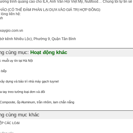
ơng trình quảng cáo cho ILA, Anh Văn Hội Việt Mỹ, Nutifood… Chúng tôi tự tin sẽ
HẢO (CÓ THỂ ĐÀM PHÁN LẠI DỰA VÀO GIÁ TRỊ HỢP ĐỒNG)
 lòng liên hệ:
nh
xaygio.com.vn
( bờ kênh Nhiêu Lộc), Phường 9, Quận Tân Bình
ơng cùng mục:
Hoạt động khác
 muỗi uy tín tại Hà Nội
ủ bếp
, xây dựng và bảo trì nhà máy gạch tuynel
tay treo tường loại đơn và đôi
Composite, ốp Aluminum, trần nhôm, lam chắn nắng
ơng cùng mục khác
P CÁC LOẠI